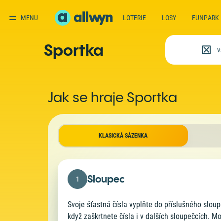
MENU
LOTERIE
LOSY
FUNPARK
Sportka
V
Jak se hraje Sportka
Sloupec
1
Svoje šťastná čísla vyplňte do příslušného sloup
když zaškrtnete čísla i v dalších sloupečcích. 