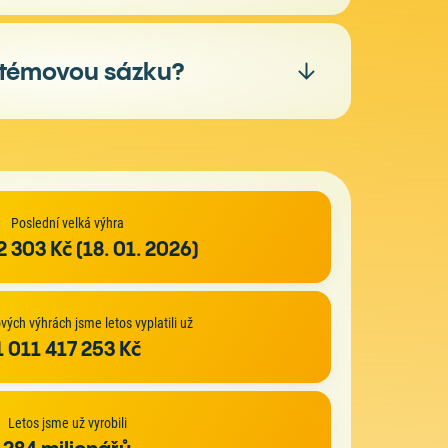
 žádný konkrétní den ale zvolte
Úspěšnost obou způsobů
ystémovou sázku?
sadit samostatnou sázenku.
nuto
Teoretická výhra
oncové číslo
Poslední velká výhra
211 739 639 Kč
 303 Kč (18. 01. 2026)
e
18 878 152 Kč
odatkové číslo
873 989 Kč
vých výhrách jsme letos vyplatili už
29 133 Kč
1 011 417 253 Kč
929 Kč
176 Kč
Letos jsme už vyrobili