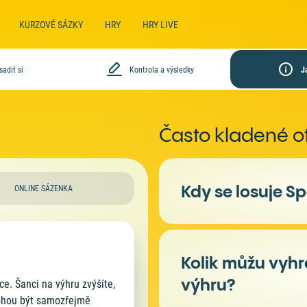
KURZOVÉ SÁZKY
HRY
HRY LIVE
sadit si
Kontrola a výsledky
Často kladené o
Kdy se losuje S
ONLINE SÁZENKA
Den slosování
2
Kolik můžu vyhr
výhru?
ce. Šanci na výhru zvýšíte,
Vyberte si den, kdy chcete hrát – l
Mohou být samozřejmě
Vsadit si můžete na všechny tři dn