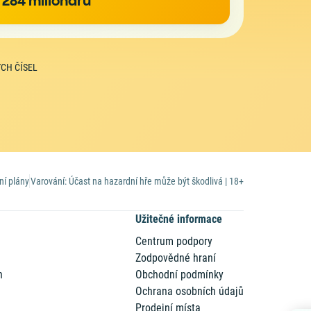
284 milionářů
o
Výše výhry
číslí
1 000 000 Kč
ětičíslí
100 000 Kč
CH ČÍSEL
tyřčíslí
10 000 Kč
íčíslí
1 000 Kč
vojčíslí
100 Kč
íslo
50 Kč
íslo +/-1
30 Kč
ní plány
Varování: Účast na hazardní hře může být škodlivá | 18+
Užitečné informace
Centrum podpory
Zodpovědné hraní
n
Obchodní podmínky
Ochrana osobních údajů
Prodejní místa