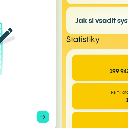
dny (v tomto případě nezaškrtávejte
předplatné "2").
Jak si vsadit s
Na mimořádné slosování je třeba v
Statistiky
Uhád
6 + k
Superjackpot
199 942
Šanc
1. pořadí (Jackpot)
6
2. pořadí
5 + d
Na miliono
3. pořadí
5
4. pořadí
4
5. pořadí
3