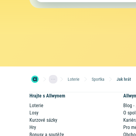
Loterie
Sportka
Jak hrát
Hrajte s Allwynem
Allwy
Loterie
Blog -
Losy
O spol
Kurzové sázky
Kariér
Hry
Pro m
Bonusy a soutěže
Obcho