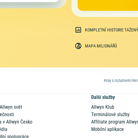
Uhádnut
1. pořadí
celé šesti
2. pořadí
koncové p
KOMPLETNÍ HISTORIE TAŽENÝ
3. pořadí
koncové č
MAPA MILIONÁŘŮ
4. pořadí
koncové tř
5. pořadí
koncové d
6. pořadí
koncové č
7. pořadí
koncové č
Hraj s rozumem
Her
n
Další služby
 Allwyn svět
Allwyn Klub
ečnosti
Terminálové služby
a v Allwyn Česko
Affiliate program Allwy
édia
Mobilní aplikace
dní spolupráce