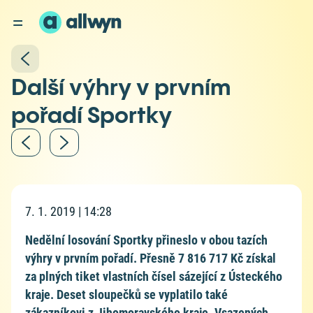
Další výhry v prvním
pořadí Sportky
7. 1. 2019 | 14:28
Nedělní losování Sportky přineslo v obou tazích
výhry v prvním pořadí. Přesně 7 816 717 Kč získal
za plných tiket vlastních čísel sázející z Ústeckého
kraje. Deset sloupečků se vyplatilo také
zákazníkovi z Jihomoravského kraje. Vsazených