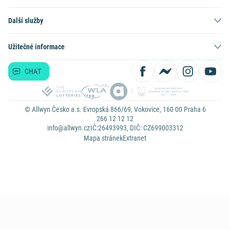
Další služby
Užitečné informace
CHAT
© Allwyn Česko a.s. Evropská 866/69, Vokovice, 160 00 Praha 6
266 12 12 12
info@allwyn.cz
IČ:26493993, DIČ: CZ699003312
Mapa stránek
Extranet