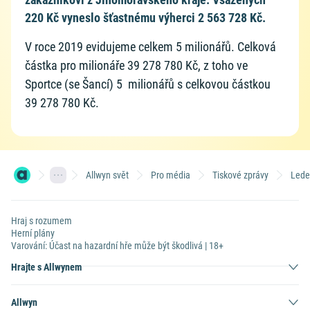
220 Kč vyneslo šťastnému výherci 2 563 728 Kč.
V roce 2019 evidujeme celkem 5 milionářů. Celková
částka pro milionáře 39 278 780 Kč, z toho ve
Sportce (se Šancí) 5 milionářů s celkovou částkou
39 278 780 Kč.
Allwyn svět
Pro média
Tiskové zprávy
Lede
Hraj s rozumem
Herní plány
Varování: Účast na hazardní hře může být škodlivá | 18+
Hrajte s Allwynem
Allwyn