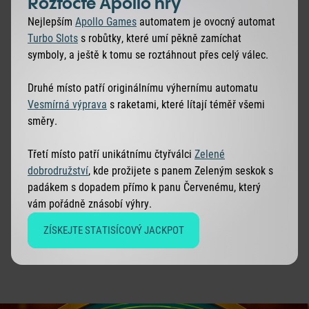
Roztočte Apollo hry
Nejlepším
Apollo Games
automatem je ovocný automat
Turbo Slots
s robůtky, které umí pěkně zamíchat
symboly, a ještě k tomu se roztáhnout přes celý válec.
Druhé místo patří originálnímu výhernímu automatu
Vesmírná výprava
s raketami, které lítají téměř všemi
směry.
Třetí místo patří unikátnímu čtyřválci
Zelené
dobrodružství
, kde prožijete s panem Zeleným seskok s
padákem s dopadem přímo k panu Červenému, který
vám pořádně znásobí výhry.
ZÍSKEJTE STATISÍCOVÝ JACKPOT