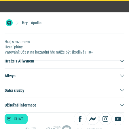
Hry - Apollo
Hraj s rozumem
Herní plány
Varování: Účast na hazardní hře může být škodlivá | 18+
Hrajte s Allwynem
Allwyn
Další služby
Užitečné informace
CHAT