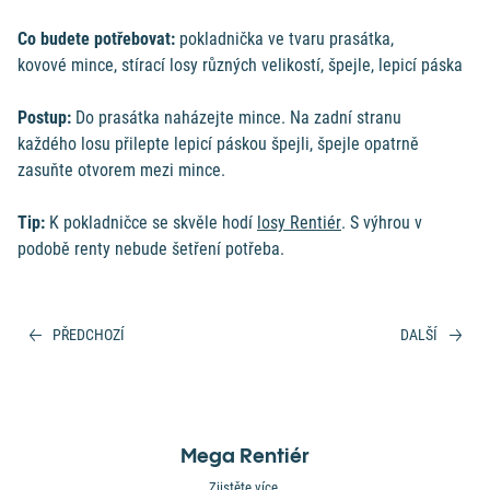
Co budete potřebovat
:
pokladnička ve tvaru prasátka,
kovové
mince, stírací losy různých velikostí, špejle, lepicí páska
Postup
:
Do prasátka naházejte mince. Na zadní stranu
každého
losu přilepte lepicí páskou špejli, špejle opatrně
zasuňte otvorem
mezi mince.
Tip
:
K pokladničce se skvěle hodí
losy Rentiér
. S výhrou v
podobě
renty nebude šetření potřeba.
PŘEDCHOZÍ
DALŠÍ
Mega Rentiér
Zjistěte více