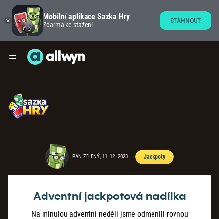
Mobilní aplikace Sazka Hry
STÁHNOUT
Zdarma ke stažení
PAN ZELENÝ, 11. 12. 2023
Jackpoty
Adventní jackpotová nadílka
Na minulou adventní neděli jsme odměnili rovnou