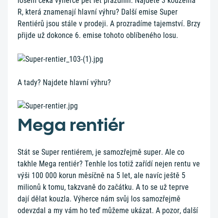
losem čeká výherce pět let prázdnin. Najdete 3 kouzelná
R, která znamenají hlavní výhru? Další emise Super
Rentiérů jsou stále v prodeji. A prozradíme tajemství. Brzy
přijde už dokonce 6. emise tohoto oblíbeného losu.
A tady? Najdete hlavní výhru?
Mega rentiér
Stát se Super rentiérem, je samozřejmě super. Ale co
takhle Mega rentiér? Tenhle los totiž zařídí nejen rentu ve
výši 100 000 korun měsíčně na 5 let, ale navíc ještě 5
milionů k tomu, takzvaně do začátku. A to se už teprve
dají dělat kouzla. Výherce nám svůj los samozřejmě
odevzdal a my vám ho teď můžeme ukázat. A pozor, další