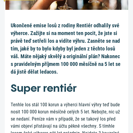
Ukončené emise losů z rodiny Rentiér odhalily své
výherce. Zažijte si na moment ten pocit, že jste si
právě teď setřeli los a vidíte výhru. Zasněte se nad
tím, jaké by to bylo kdyby byl jeden z těchto losů
váš. Máte nějaký skvělý a originální plán? Nakonec
s pravidelným příjmem 100 000 měsíčně na 5 let se
dá jistě dělat ledacos.
Super rentiér
Tenhle los stál 100 korun a výherci hlavní výhry teď bude
nosit 100 000 korun měsíčně celých 5 let. Nebojte, nic už
se nedaní. Peníze vám v případě, že se takový los před
vámi objeví přistávají na účtu pěkně všechny. S tímhle