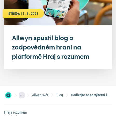
STŘEDA | 5. 8. 2026
Allwyn spustil blog o
zodpovědném hraní na
platformě Hraj s rozumem
Allwyn svět
Blog
Podívejte se na výherní losy
Hraj s rozumem