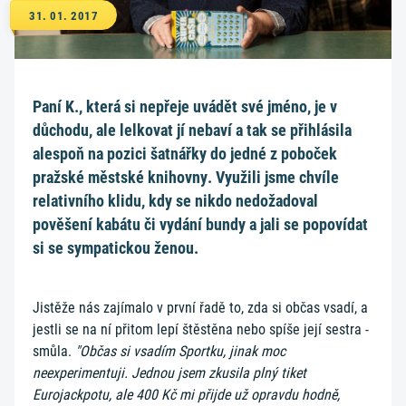
31. 01. 2017
Paní K., která si nepřeje uvádět své jméno, je v
důchodu, ale lelkovat jí nebaví a tak se přihlásila
alespoň na pozici šatnářky do jedné z poboček
pražské městské knihovny. Využili jsme chvíle
relativního klidu, kdy se nikdo nedožadoval
pověšení kabátu či vydání bundy a jali se popovídat
si se sympatickou ženou.
Jistěže nás zajímalo v první řadě to, zda si občas vsadí, a
jestli se na ní přitom lepí štěstěna nebo spíše její sestra -
smůla.
"Občas si vsadím Sportku, jinak moc
neexperimentuji. Jednou jsem zkusila plný tiket
Eurojackpotu, ale 400 Kč mi přijde už opravdu hodně,