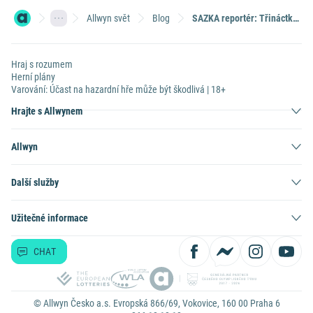
Allwyn svět
Blog
SAZKA reportér: Třináctka mi nosí štěstí
Hraj s rozumem
Herní plány
Varování: Účast na hazardní hře může být škodlivá | 18+
Hrajte s Allwynem
Allwyn
Další služby
Užitečné informace
CHAT
© Allwyn Česko a.s. Evropská 866/69, Vokovice, 160 00 Praha 6