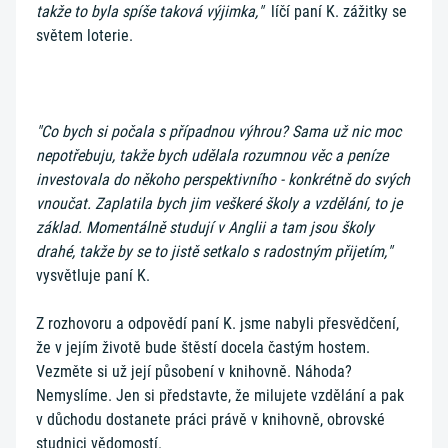
takže to byla spíše taková výjimka,"
líčí paní K. zážitky se
světem loterie.
"Co bych si počala s případnou výhrou? Sama už nic moc
nepotřebuju, takže bych udělala rozumnou věc a peníze
investovala do někoho perspektivního - konkrétně do svých
vnoučat. Zaplatila bych jim veškeré školy a vzdělání, to je
základ. Momentálně studují v Anglii a tam jsou školy
drahé, takže by se to jistě setkalo s radostným přijetím,"
vysvětluje paní K.
Z rozhovoru a odpovědí paní K. jsme nabyli přesvědčení,
že v jejím životě bude štěstí docela častým hostem.
Vezměte si už její působení v knihovně. Náhoda?
Nemyslíme. Jen si představte, že milujete vzdělání a pak
v důchodu dostanete práci právě v knihovně, obrovské
studnici vědomostí.