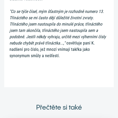
"Co se týče čísel, mým šťastným je rozhodně numero 13.
Třináctého se mi často dějí důležité životní zvraty.
Třináctého jsem nastoupila do minulé práce, třináctého
jsem tam skončila, třináctého jsem nastoupila sem a
podobně. Jestli někdy vyhraju, určitě mezi výherními čísly
nebude chybět právě třináctka...,"
osvětluje paní K.
nadšení pro číslo, jež mnozí vnímají takřka jako
synonymum smůly a nešťestí.
Přečtěte si také