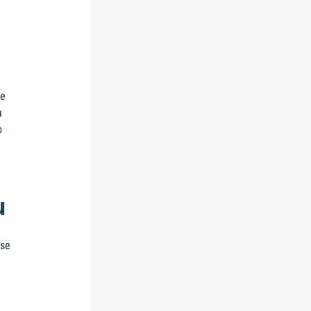
ve
a
o
u
 se