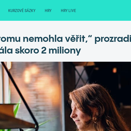
KURZOVÉ SÁZKY
HRY
HRY LIVE
tomu nemohla věřit,“ prozradi
ála skoro 2 miliony