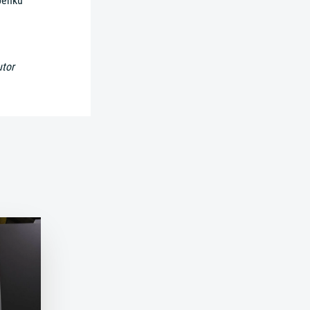
penku
utor