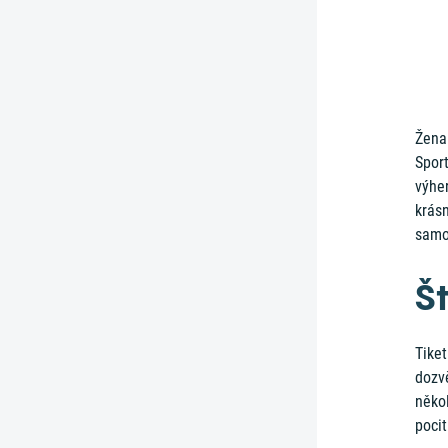
Žena
Sport
výher
krásn
samo
Št
Tiket
dozvě
někol
pocit