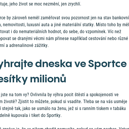
tuje, jeho život se moc nezmění, jen zrychlí.
rce by zároveň neměl zaměřovat svou pozornost jen na stav bankovn
, nemovitosti, luxusní auta a jiné materiální statky. Místo toho by mě
tovat i do nemateriálních hodnot, do sebe, do vzpomínek. Víc než
opovat se dranými věcmi nám přinese například cestování nebo různé
rní a adrenalinové zážitky.
yhrajte dneska ve Sportce
esítky milionů
 jste na tom vy? Ovlivnila by výhra pocit štěstí a spokojenosti ve
 životě? Zjistit to můžete, pokud si vsadíte. Třeba se na vás usměje
í stejně tak, jako se usmálo na ženu, jež si s ranním tiskem v tabáku
delně kupovala i tiket do Sportky.