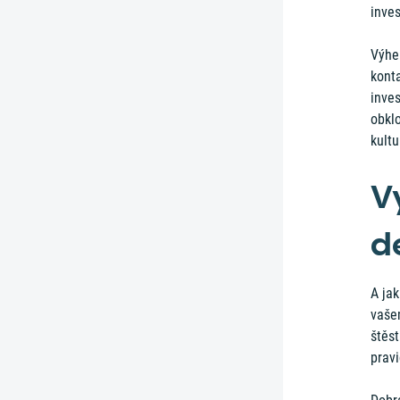
inves
Výhe
konta
inves
obkl
kultu
V
d
A jak
vašem
štěst
pravi