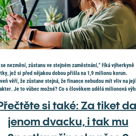
 se nezmění, zůstanu ve stejném zaměstnání,“ říká výherkyně
tky, jež si před nějakou dobou přišla na 1,9 milionu korun.
veň věří, že zůstane stejná, že finance nebudou mít vliv na její
akter. Je to vůbec možné? Co s člověkem udělá milionová výh
Přečtěte si také: Za tiket da
jenom dvacku, i tak mu