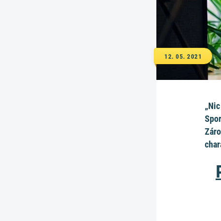
12. 05. 2021
„Nic
Spor
Záro
char