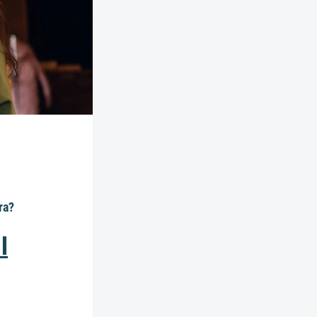
ra?
l