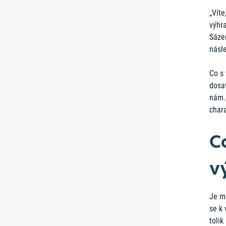
„Víte
výhra
Sázen
násle
Co s 
dosa
nám. 
chara
C
v
Je mo
se k 
tolik