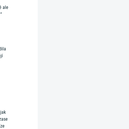
ě ale
“
dila
jí
 jak
 zase
íze