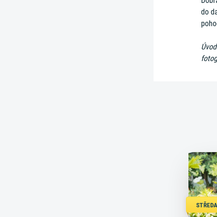
Dobr
do da
poho
Úvodn
fotog
STŘEDA