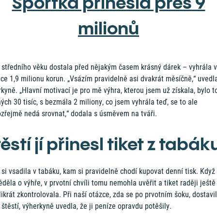
Sportka přinesla přes 9
milionů
 středního věku dostala před nějakým časem krásný dárek – vyhrála 
ce 1,9 milionu korun. „Vsázím pravidelně asi dvakrát měsíčně,“ uvedl
kyně. „Hlavní motivací je pro mě výhra, kterou jsem už získala, bylo t
ých 30 tisíc, s bezmála 2 miliony, co jsem vyhrála teď, se to ale
zřejmě nedá srovnat,“ dodala s úsměvem na tváři.
ěstí jí přinesl tiket z tabák
 si vsadila v tabáku, kam si pravidelně chodí kupovat denní tisk. Když
děla o výhře, v prvotní chvíli tomu nemohla uvěřit a tiket raději ještě
ikrát zkontrolovala. Při naší otázce, zda se po prvotním šoku, dostavil
 štěstí, výherkyně uvedla, že ji peníze opravdu potěšily.