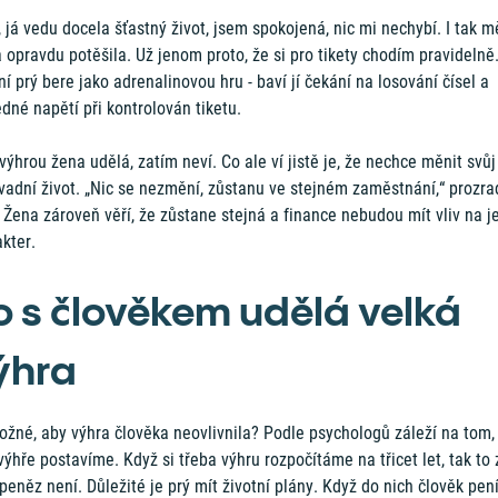
, já vedu docela šťastný život, jsem spokojená, nic mi nechybí. I tak m
 opravdu potěšila. Už jenom proto, že si pro tikety chodím pravidelně.
í prý bere jako adrenalinovou hru - baví jí čekání na losování čísel a
dné napětí při kontrolován tiketu.
výhrou žena udělá, zatím neví. Co ale ví jistě je, že nechce měnit svůj
vadní život. „Nic se nezmění, zůstanu ve stejném zaměstnání,“ prozra
Žena zároveň věří, že zůstane stejná a finance nebudou mít vliv na je
kter.
o s člověkem udělá velká
ýhra
žné, aby výhra člověka neovlivnila? Podle psychologů záleží na tom,
výhře postavíme. Když si třeba výhru rozpočítáme na třicet let, tak to
 peněz není. Důležité je prý mít životní plány. Když do nich člověk pen