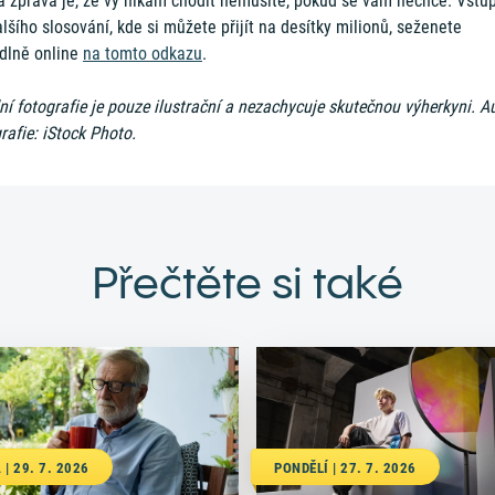
á zpráva je, že vy nikam chodit nemusíte, pokud se vám nechce. Vstu
lšího slosování, kde si můžete přijít na desítky milionů, seženete
dlně online
na tomto odkazu
.
í fotografie je pouze ilustrační a nezachycuje skutečnou výherkyni. A
rafie: iStock Photo.
Přečtěte si také
 | 29. 7. 2026
PONDĚLÍ | 27. 7. 2026