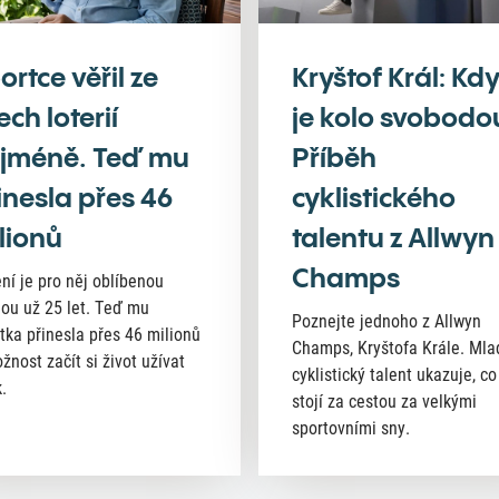
ortce věřil ze
Kryštof Král: Kd
ech loterií
je kolo svobodo
jméně. Teď mu
Příběh
inesla přes 46
cyklistického
lionů
talentu z Allwyn
Champs
ní je pro něj oblíbenou
nou už 25 let. Teď mu
Poznejte jednoho z Allwyn
tka přinesla přes 46 milionů
Champs, Kryštofa Krále. Mla
žnost začít si život užívat
cyklistický talent ukazuje, co
.
stojí za cestou za velkými
sportovními sny.