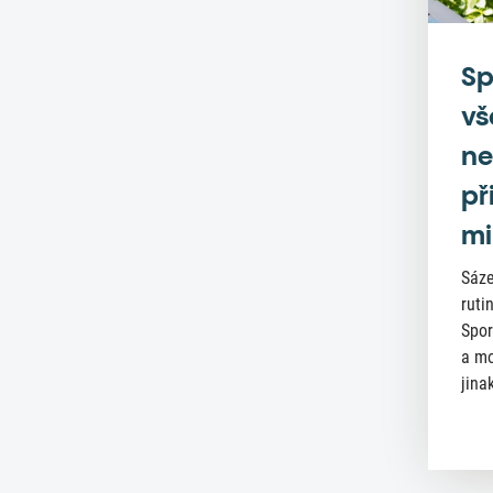
Sp
vš
ne
př
mi
Sáze
ruti
Spor
a mo
jinak