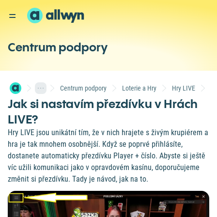
Centrum podpory
Centrum podpory
Loterie a Hry
Hry LIVE
Ja
Jak si nastavím přezdívku v Hrách
LIVE?
Hry LIVE jsou unikátní tím, že v nich hrajete s živým krupiérem a
hra je tak mnohem osobnější. Když se poprvé přihlásíte,
dostanete automaticky přezdívku Player + číslo. Abyste si ještě
víc užili komunikaci jako v opravdovém kasínu, doporučujeme
změnit si přezdívku. Tady je návod, jak na to.