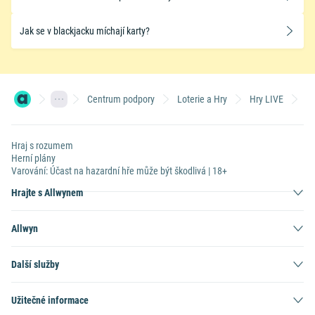
Jak se v blackjacku míchají karty?
Centrum podpory
Loterie a Hry
Hry LIVE
Ja
Hraj s rozumem
Herní plány
Varování: Účast na hazardní hře může být škodlivá | 18+
Hrajte s Allwynem
Allwyn
Další služby
Užitečné informace