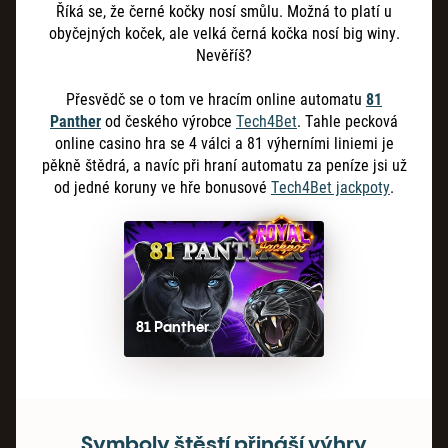
Říká se, že černé kočky nosí smůlu. Možná to platí u
obyčejných koček, ale velká černá kočka nosí big winy.
Nevěříš?
Přesvědč se o tom ve hracím online automatu
81
Panther
od českého výrobce
Tech4Bet
. Tahle pecková
online casino hra se 4 válci a 81 výherními liniemi je
pěkně štědrá, a navíc při hraní automatu za peníze jsi už
od jedné koruny ve hře bonusové
Tech4Bet jackpoty
.
81 Panther
Symboly štěstí přináší výhry