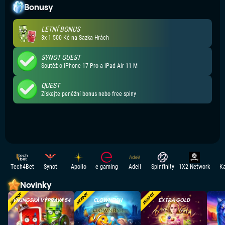
Bonusy
LETNÍ BONUS
3x 1 500 Kč na Sazka Hrách
SYNOT QUEST
Soutěž o iPhone 17 Pro a iPad Air 11 M
QUEST
Získejte peněžní bonus nebo free spiny
Tech4Bet
Synot
Apollo
e-gaming
Adell
Spinfinity
1X2 Network
Ka
Novinky
VIKINGSKÁ VÝPRAVA 54
CLOWNFISH
EXTRA GOLD