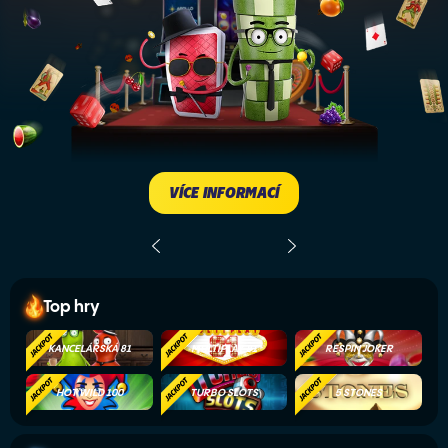
VÍCE INFORMACÍ
Top hry
KANCELÁŘSKÁ 81
MULTIPLAY 81
RESPIN JOKER
HOT WILD 100
TURBO SLOTS
5 STONES