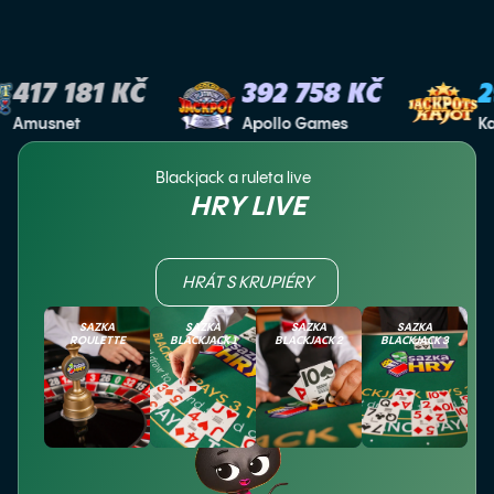
7 181
KČ
392 758
KČ
290 
snet
Apollo Games
Kajot
Blackjack a ruleta live
HRY LIVE
HRÁT S KRUPIÉRY
SAZKA
SAZKA
SAZKA
SAZKA
ROULETTE
BLACKJACK 1
BLACKJACK 2
BLACKJACK 3