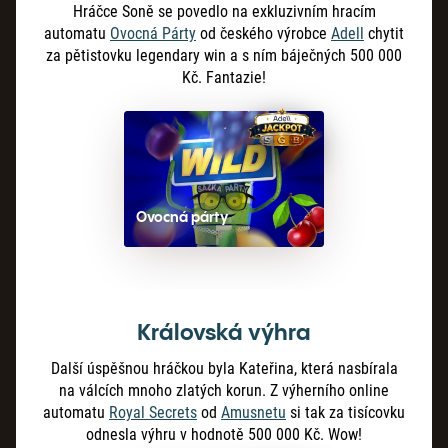
Hráčce Soně se povedlo na exkluzivním hracím
automatu
Ovocná Párty
od českého výrobce
Adell
chytit
za pětistovku legendary win a s ním báječných 500 000
Kč. Fantazie!
Ovocná párty
Královská výhra
Další úspěšnou hráčkou byla Kateřina, která nasbírala
na válcích mnoho zlatých korun. Z výherního online
automatu
Royal Secrets
od
Amusnetu
si tak za tisícovku
odnesla výhru v hodnotě 500 000 Kč. Wow!