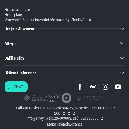
Hraj s rozumem
Herní plány
Varování: Účast na hazardní hře může být škodlivá | 18+
Hrajte s Allwynem
Allwyn
Další služby
Užitečné informace
CHAT
© Allwyn Česko a.s. Evropská 866/69, Vokovice, 160 00 Praha 6
266 12 12 12
info@allwyn.cz
IČ:26493993, DIČ: CZ699003312
Mapa stránek
Extranet