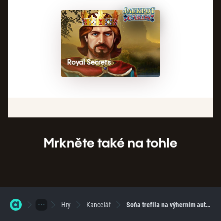
Royal Secrets
Mrkněte také na tohle
Hry
Kancelář
Soňa trefila na výherním automatu 1000x