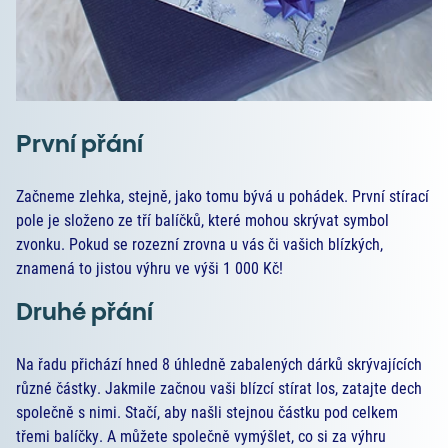
První přání
Začneme zlehka, stejně, jako tomu bývá u pohádek. První stírací
pole je složeno ze tří balíčků, které mohou skrývat symbol
zvonku. Pokud se rozezní zrovna u vás či vašich blízkých,
znamená to jistou výhru ve výši 1 000 Kč!
Druhé přání
Na řadu přichází hned 8 úhledně zabalených dárků skrývajících
různé částky. Jakmile začnou vaši blízcí stírat los, zatajte dech
společně s nimi. Stačí, aby našli stejnou částku pod celkem
třemi balíčky. A můžete společně vymýšlet, co si za výhru