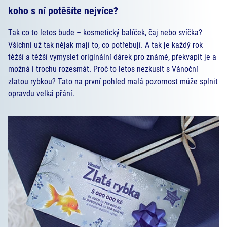
koho s ní potěšíte nejvíce?
Tak co to letos bude – kosmetický balíček, čaj nebo svíčka?
Všichni už tak nějak mají to, co potřebují. A tak je každý rok
těžší a těžší vymyslet originální dárek pro známé, překvapit je a
možná i trochu rozesmát. Proč to letos nezkusit s Vánoční
zlatou rybkou? Tato na první pohled malá pozornost může splnit
opravdu velká přání.