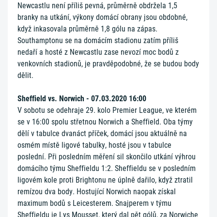
Newcastlu není příliš pevná, průměrně obdržela 1,5
branky na utkání, výkony domácí obrany jsou obdobné,
když inkasovala průměrně 1,8 gólu na zápas.
Southamptonu se na domácím stadionu zatím příliš
nedaří a hosté z Newcastlu zase nevozí moc bodů z
venkovních stadionů, je pravděpodobné, že se budou body
dělit.
Sheffield vs. Norwich - 07.03.2020 16:00
V sobotu se odehraje 29. kolo Premier League, ve kterém
se v 16:00 spolu střetnou Norwich a Sheffield. Oba týmy
dělí v tabulce dvanáct příček, domácí jsou aktuálně na
osmém místě ligové tabulky, hosté jsou v tabulce
poslední. Při posledním měření sil skončilo utkání výhrou
domácího týmu Sheffieldu 1:2. Sheffieldu se v posledním
ligovém kole proti Brightonu ne úplně dařilo, když ztratil
remízou dva body. Hostující Norwich naopak získal
maximum bodů s Leicesterem. Snajperem v týmu
Sheffieldu je Lys Mousset, který dal pět gólů, za Norwiche