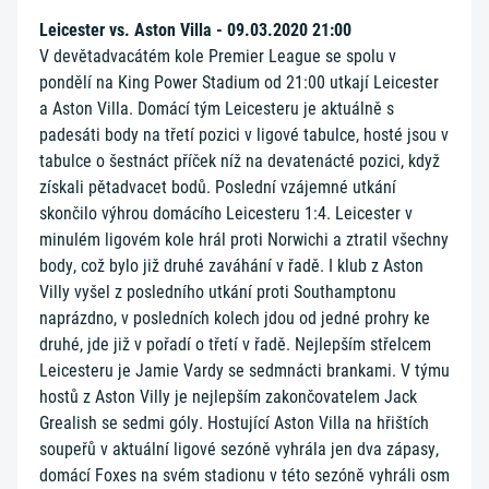
Leicester vs. Aston Villa - 09.03.2020 21:00
V devětadvacátém kole Premier League se spolu v
pondělí na King Power Stadium od 21:00 utkají Leicester
a Aston Villa. Domácí tým Leicesteru je aktuálně s
padesáti body na třetí pozici v ligové tabulce, hosté jsou v
tabulce o šestnáct příček níž na devatenácté pozici, když
získali pětadvacet bodů. Poslední vzájemné utkání
skončilo výhrou domácího Leicesteru 1:4. Leicester v
minulém ligovém kole hrál proti Norwichi a ztratil všechny
body, což bylo již druhé zaváhání v řadě. I klub z Aston
Villy vyšel z posledního utkání proti Southamptonu
naprázdno, v posledních kolech jdou od jedné prohry ke
druhé, jde již v pořadí o třetí v řadě. Nejlepším střelcem
Leicesteru je Jamie Vardy se sedmnácti brankami. V týmu
hostů z Aston Villy je nejlepším zakončovatelem Jack
Grealish se sedmi góly. Hostující Aston Villa na hřištích
soupeřů v aktuální ligové sezóně vyhrála jen dva zápasy,
domácí Foxes na svém stadionu v této sezóně vyhráli osm