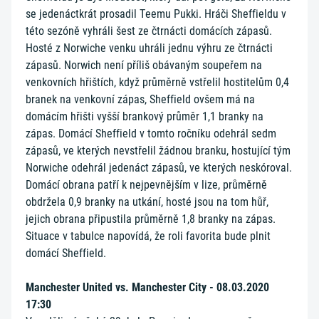
se jedenáctkrát prosadil Teemu Pukki. Hráči Sheffieldu v
této sezóně vyhráli šest ze čtrnácti domácích zápasů.
Hosté z Norwiche venku uhráli jednu výhru ze čtrnácti
zápasů. Norwich není příliš obávaným soupeřem na
venkovních hřištích, když průměrně vstřelil hostitelům 0,4
branek na venkovní zápas, Sheffield ovšem má na
domácím hřišti vyšší brankový průměr 1,1 branky na
zápas. Domácí Sheffield v tomto ročníku odehrál sedm
zápasů, ve kterých nevstřelil žádnou branku, hostující tým
Norwiche odehrál jedenáct zápasů, ve kterých neskóroval.
Domácí obrana patří k nejpevnějším v lize, průměrně
obdržela 0,9 branky na utkání, hosté jsou na tom hůř,
jejich obrana připustila průměrně 1,8 branky na zápas.
Situace v tabulce napovídá, že roli favorita bude plnit
domácí Sheffield.
Manchester United vs. Manchester City - 08.03.2020
17:30