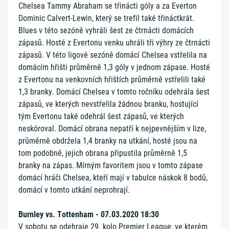
Chelsea Tammy Abraham se třinácti góly a za Everton
Dominic Calvert-Lewin, který se trefil také třináctkrát.
Blues v této sezóně vyhráli šest ze čtrnácti domácích
zápasů. Hosté z Evertonu venku uhráli tři výhry ze čtrnácti
zápasů. V této ligové sezóně domácí Chelsea vstřelila na
domácím hřišti průměrně 1,3 góly v jednom zápase. Hosté
z Evertonu na venkovních hřištích průměrně vstřelili také
1,3 branky. Domácí Chelsea v tomto ročníku odehrála šest
zápasů, ve kterých nevstřelila žádnou branku, hostující
tým Evertonu také odehrál šest zápasů, ve kterých
neskóroval. Domácí obrana nepatří k nejpevnějším v lize,
průměrně obdržela 1,4 branky na utkání, hosté jsou na
tom podobně, jejich obrana připustila průměrně 1,5
branky na zápas. Mírným favoritem jsou v tomto zápase
domácí hráči Chelsea, kteří mají v tabulce náskok 8 bodů,
domácí v tomto utkání neprohrají.
Burnley vs. Tottenham - 07.03.2020 18:30
V sobotu se odehraje 29. kolo Premier League, ve kterém