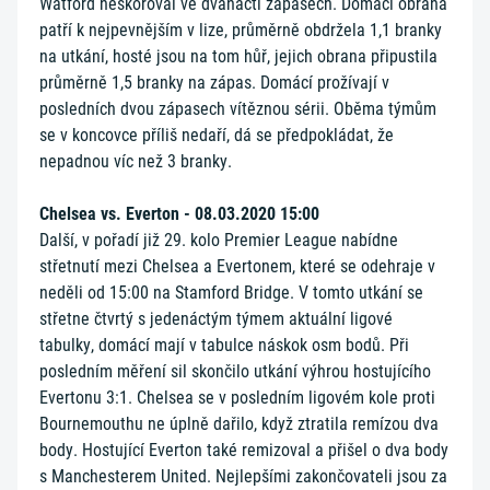
Watford neskóroval ve dvanácti zápasech. Domácí obrana
patří k nejpevnějším v lize, průměrně obdržela 1,1 branky
na utkání, hosté jsou na tom hůř, jejich obrana připustila
průměrně 1,5 branky na zápas. Domácí prožívají v
posledních dvou zápasech vítěznou sérii. Oběma týmům
se v koncovce příliš nedaří, dá se předpokládat, že
nepadnou víc než 3 branky.
Chelsea vs. Everton - 08.03.2020 15:00
Další, v pořadí již 29. kolo Premier League nabídne
střetnutí mezi Chelsea a Evertonem, které se odehraje v
neděli od 15:00 na Stamford Bridge. V tomto utkání se
střetne čtvrtý s jedenáctým týmem aktuální ligové
tabulky, domácí mají v tabulce náskok osm bodů. Při
posledním měření sil skončilo utkání výhrou hostujícího
Evertonu 3:1. Chelsea se v posledním ligovém kole proti
Bournemouthu ne úplně dařilo, když ztratila remízou dva
body. Hostující Everton také remizoval a přišel o dva body
s Manchesterem United. Nejlepšími zakončovateli jsou za