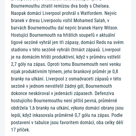
Bournemouthu ztratil remízou dva body s Chelsea.
Naopak domácí Liverpool prohrál s Watfordem. Nejvíc
branek v dresu Liverpoolu vsítil Mohamed Salah, v
barvách Bournemouthu dal nejvíc branek Harry Wilson.
Hostující Bournemouth na hřištích soupeřů v aktuální
ligové sezóně vyhrál jen tři zápasy, domácí Reds na svém
stadionu v této sezóně vyhráli čtrnáct zápasů. Liverpool
je na domácím hřišti produktivní, když v průměru vstřelil
2,7 góly na zápas. Oproti tomu Bournemouth není venku
nijak produktivním týmem, jeho brankový průměr je 0,8
branky na utkání. Liverpool z osmadvaceti zápasů v této
sezóně v jednom nevstřelil žádný gól, Bournemouth
dokonce neskóroval v jedenácti zápasech. Defenziva
hostujícího Bournemouthu není příliš pevná, průměrně
obdržela 1,6 branky na utkání, výkony domácí obrany jsou
lepší, když inkasovala průměrně 0,7 gólu na zápas. Podle
postavení v tabulce jsou favoritem domácí, oba celky dělí
17 příček.