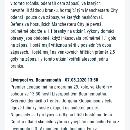
v tomto ročníku odehráli osm zápasů, ve kterých
nevstřelili žádnou branku, hostující tým Manchesteru City
odehrál pouze dva zápasy, ve kterých neskóroval.
Defenziva hostujících Manchesteru City je pevná,
průměrně obdržela 1,1 branky na utkání, výkony domácí
obrany jsou obdobné, když inkasovala průměrně 1,1 gólu
na zápas. Hosté mají vítěznou sérii v posledních dvou
zápasech. Hosté mají na venkovních hřištích průměr 2,5
góly na zápas, i v tomto utkání vstřelí alespoň jednu
branku.
Liverpool vs. Bournemouth - 07.03.2020 13:30
Premier League má na programu 29. kolo, ve kterém v
sobotu ve 13:30 hostí Liverpool tým Bournemouthu.
Svěřenci domácího trenéra Jurgena Kloppa jsou v čele
ligové tabulky, hosté okupují osmnáctou pozici.
Naposledy se tyto týmy střetly na hřišti hostů na Dean
Court a utkání skončilo výhrou nynějšího domácího týmu z
Liverpoolu 0:3. V minulém kole hostující tým z