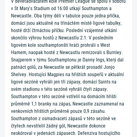
V devětadvacátém kole Premier League se spolu v sobotu
v St Mary's Stadium od 16:00 utkají Southampton a
Newcastle. Oba týmy dělí v tabulce pouze jedna příčka,
domácí jsou aktuálně na třináctém místě ligové tabulky,
hosté drží čtrnáctou příčku. Poslední vzájemné utkání
skončilo výhrou hostů z Newcastlu 2:1. V posledním
ligovém kole southamptonští hráči prohráli s West
Hamem, naopak hosté z Newcastlu remizovali s Burnley.
Snajperem v týmu Southamptonu je Danny Ings, který dal
patnáct gólů, za Newcastle se pětkrát prosadil Jonjo
Shelvey. Hostující Magpies na hřištích soupeřů v aktuální
ligové sezóně vyhráli jen tři zápasy, domácí Saints na
svém stadionu v této sezóně vyhráli čtyři zápasy.
Southampton v této sezóně vstřelil na domácím hřišti
průměrně 1,1 branky na zápas, Newcastle zaznamenal na
venkovních hřištích průměrně pouze 0,9 zásahu.
Southampton z osmadvaceti zápasů v této sezóně ve
čtyřech nevstřelil žádný gól, Newcastle dokonce
neskóroval v jedenácti zápasech. Defenziva hostujícího