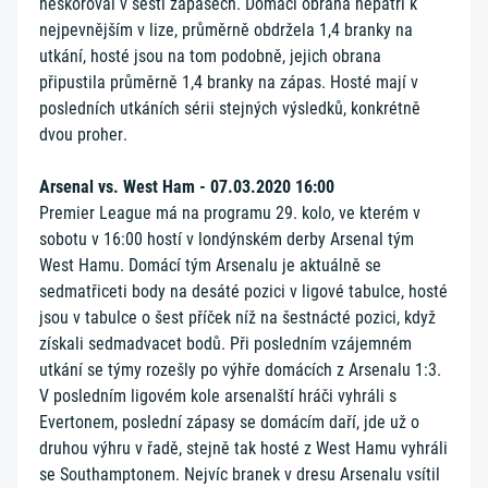
neskóroval v šesti zápasech. Domácí obrana nepatří k
nejpevnějším v lize, průměrně obdržela 1,4 branky na
utkání, hosté jsou na tom podobně, jejich obrana
připustila průměrně 1,4 branky na zápas. Hosté mají v
posledních utkáních sérii stejných výsledků, konkrétně
dvou proher.
Arsenal vs. West Ham - 07.03.2020 16:00
Premier League má na programu 29. kolo, ve kterém v
sobotu v 16:00 hostí v londýnském derby Arsenal tým
West Hamu. Domácí tým Arsenalu je aktuálně se
sedmatřiceti body na desáté pozici v ligové tabulce, hosté
jsou v tabulce o šest příček níž na šestnácté pozici, když
získali sedmadvacet bodů. Při posledním vzájemném
utkání se týmy rozešly po výhře domácích z Arsenalu 1:3.
V posledním ligovém kole arsenalští hráči vyhráli s
Evertonem, poslední zápasy se domácím daří, jde už o
druhou výhru v řadě, stejně tak hosté z West Hamu vyhráli
se Southamptonem. Nejvíc branek v dresu Arsenalu vsítil