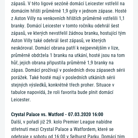
zápasů. V této ligové sezóně domácí Leicester vstřelil na
domácím hřišti průměrně 1,9 góly v jednom zápase. Hosté
z Aston Villy na venkovních hřištích průměrně vstřelili 1,1
branky. Domácí Leicester v tomto ročníku odehrál šest
zápasů, ve kterých nevstřelil žádnou branku, hostující tým
Aston Villy také odehrál šest zápasů, ve kterých
neskóroval. Domácí obrana patří k nejpevnějším v lize,
průměrně obdržela 1 branku na utkání, hosté jsou na tom
hůř, jejich obrana připustila průměrně 1,9 branky na
zápas. Domácí prožívají v posledních dvou zápasech sérii
porážek. Také hosté mají v posledních utkáních sérii
stejných výsledků, konkrétně třech proher. Situace v
tabulce napovídá, že roli favorita bude plnit domácí
Leicester.
Crystal Palace vs. Watford - 07.03.2020 16:00
Další, v pořadí již 29. kolo Premier League nabídne
střetnutí mezi Crystal Palace a Watfordem, které se
odehraje v sobotu od 16:00 v Selhurst Parku. Domácí tým