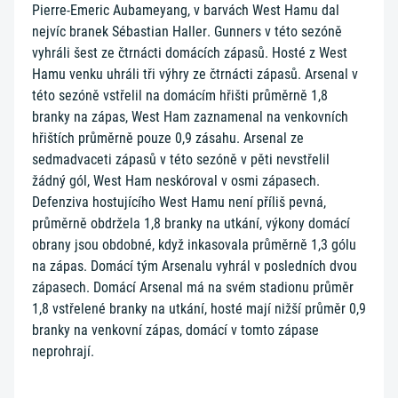
Pierre-Emeric Aubameyang, v barvách West Hamu dal
nejvíc branek Sébastian Haller. Gunners v této sezóně
vyhráli šest ze čtrnácti domácích zápasů. Hosté z West
Hamu venku uhráli tři výhry ze čtrnácti zápasů. Arsenal v
této sezóně vstřelil na domácím hřišti průměrně 1,8
branky na zápas, West Ham zaznamenal na venkovních
hřištích průměrně pouze 0,9 zásahu. Arsenal ze
sedmadvaceti zápasů v této sezóně v pěti nevstřelil
žádný gól, West Ham neskóroval v osmi zápasech.
Defenziva hostujícího West Hamu není příliš pevná,
průměrně obdržela 1,8 branky na utkání, výkony domácí
obrany jsou obdobné, když inkasovala průměrně 1,3 gólu
na zápas. Domácí tým Arsenalu vyhrál v posledních dvou
zápasech. Domácí Arsenal má na svém stadionu průměr
1,8 vstřelené branky na utkání, hosté mají nižší průměr 0,9
branky na venkovní zápas, domácí v tomto zápase
neprohrají.