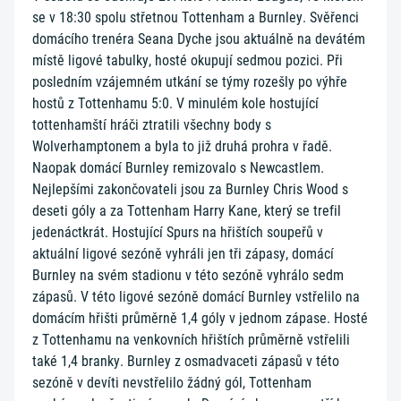
se v 18:30 spolu střetnou Tottenham a Burnley. Svěřenci
domácího trenéra Seana Dyche jsou aktuálně na devátém
místě ligové tabulky, hosté okupují sedmou pozici. Při
posledním vzájemném utkání se týmy rozešly po výhře
hostů z Tottenhamu 5:0. V minulém kole hostující
tottenhamští hráči ztratili všechny body s
Wolverhamptonem a byla to již druhá prohra v řadě.
Naopak domácí Burnley remizovalo s Newcastlem.
Nejlepšími zakončovateli jsou za Burnley Chris Wood s
deseti góly a za Tottenham Harry Kane, který se trefil
jedenáctkrát. Hostující Spurs na hřištích soupeřů v
aktuální ligové sezóně vyhráli jen tři zápasy, domácí
Burnley na svém stadionu v této sezóně vyhrálo sedm
zápasů. V této ligové sezóně domácí Burnley vstřelilo na
domácím hřišti průměrně 1,4 góly v jednom zápase. Hosté
z Tottenhamu na venkovních hřištích průměrně vstřelili
také 1,4 branky. Burnley z osmadvaceti zápasů v této
sezóně v devíti nevstřelilo žádný gól, Tottenham