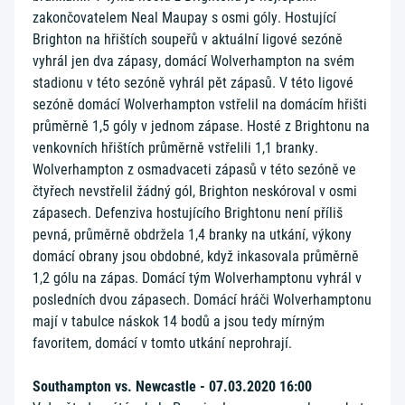
zakončovatelem Neal Maupay s osmi góly. Hostující
Brighton na hřištích soupeřů v aktuální ligové sezóně
vyhrál jen dva zápasy, domácí Wolverhampton na svém
stadionu v této sezóně vyhrál pět zápasů. V této ligové
sezóně domácí Wolverhampton vstřelil na domácím hřišti
průměrně 1,5 góly v jednom zápase. Hosté z Brightonu na
venkovních hřištích průměrně vstřelili 1,1 branky.
Wolverhampton z osmadvaceti zápasů v této sezóně ve
čtyřech nevstřelil žádný gól, Brighton neskóroval v osmi
zápasech. Defenziva hostujícího Brightonu není příliš
pevná, průměrně obdržela 1,4 branky na utkání, výkony
domácí obrany jsou obdobné, když inkasovala průměrně
1,2 gólu na zápas. Domácí tým Wolverhamptonu vyhrál v
posledních dvou zápasech. Domácí hráči Wolverhamptonu
mají v tabulce náskok 14 bodů a jsou tedy mírným
favoritem, domácí v tomto utkání neprohrají.
Southampton vs. Newcastle - 07.03.2020 16:00