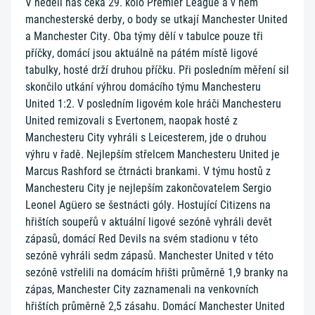
V neděli nás čeká 29. kolo Premier League a v něm
manchesterské derby, o body se utkají Manchester United
a Manchester City. Oba týmy dělí v tabulce pouze tři
příčky, domácí jsou aktuálně na pátém místě ligové
tabulky, hosté drží druhou příčku. Při posledním měření sil
skončilo utkání výhrou domácího týmu Manchesteru
United 1:2. V posledním ligovém kole hráči Manchesteru
United remizovali s Evertonem, naopak hosté z
Manchesteru City vyhráli s Leicesterem, jde o druhou
výhru v řadě. Nejlepším střelcem Manchesteru United je
Marcus Rashford se čtrnácti brankami. V týmu hostů z
Manchesteru City je nejlepším zakončovatelem Sergio
Leonel Agüero se šestnácti góly. Hostující Citizens na
hřištích soupeřů v aktuální ligové sezóně vyhráli devět
zápasů, domácí Red Devils na svém stadionu v této
sezóně vyhráli sedm zápasů. Manchester United v této
sezóně vstřelili na domácím hřišti průměrně 1,9 branky na
zápas, Manchester City zaznamenali na venkovních
hřištích průměrně 2,5 zásahu. Domácí Manchester United