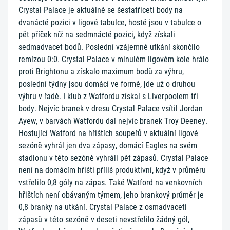
Crystal Palace je aktuálně se šestatřiceti body na
dvanácté pozici v ligové tabulce, hosté jsou v tabulce o
pět příček níž na sedmnácté pozici, když získali
sedmadvacet bodů. Poslední vzájemné utkání skončilo
remízou 0:0. Crystal Palace v minulém ligovém kole hrálo
proti Brightonu a získalo maximum bodů za výhru,
poslední týdny jsou domácí ve formě, jde už o druhou
výhru v řadě. I klub z Watfordu získal s Liverpoolem tři
body. Nejvíc branek v dresu Crystal Palace vsítil Jordan
Ayew, v barvách Watfordu dal nejvíc branek Troy Deeney.
Hostující Watford na hřištích soupeřů v aktuální ligové
sezóně vyhrál jen dva zápasy, domácí Eagles na svém
stadionu v této sezóně vyhráli pět zápasů. Crystal Palace
není na domácím hřišti příliš produktivní, když v průměru
vstřelilo 0,8 góly na zápas. Také Watford na venkovních
hřištích není obávaným týmem, jeho brankový průměr je
0,8 branky na utkání. Crystal Palace z osmadvaceti
zápasů v této sezóně v deseti nevstřelilo žádný gól,