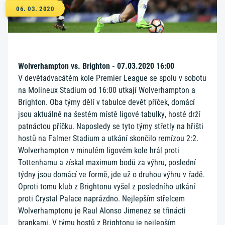
06. 03. 2020
Wolverhampton vs. Brighton - 07.03.2020 16:00
V devětadvacátém kole Premier League se spolu v sobotu
na Molineux Stadium od 16:00 utkají Wolverhampton a
Brighton. Oba týmy dělí v tabulce devět příček, domácí
jsou aktuálně na šestém místě ligové tabulky, hosté drží
patnáctou příčku. Naposledy se tyto týmy střetly na hřišti
hostů na Falmer Stadium a utkání skončilo remízou 2:2.
Wolverhampton v minulém ligovém kole hrál proti
Tottenhamu a získal maximum bodů za výhru, poslední
týdny jsou domácí ve formě, jde už o druhou výhru v řadě.
Oproti tomu klub z Brightonu vyšel z posledního utkání
proti Crystal Palace naprázdno. Nejlepším střelcem
Wolverhamptonu je Raul Alonso Jimenez se třinácti
brankami. V týmu hostů z Brightonu je nejlepším