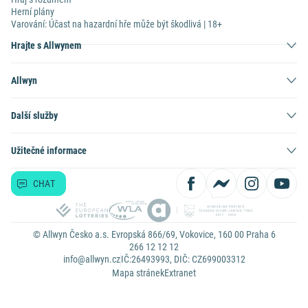
Herní plány
Varování: Účast na hazardní hře může být škodlivá | 18+
Hrajte s Allwynem
Allwyn
Další služby
Užitečné informace
CHAT
© Allwyn Česko a.s. Evropská 866/69, Vokovice, 160 00 Praha 6
266 12 12 12
info@allwyn.cz
IČ:26493993, DIČ: CZ699003312
Mapa stránek
Extranet