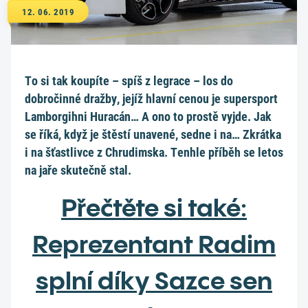
12. 06. 2019
To si tak koupíte – spíš z legrace – los do
dobročinné dražby, jejíž hlavní cenou je supersport
Lamborgihni Huracán… A ono to prostě vyjde. Jak
se říká, když je štěstí unavené, sedne i na… Zkrátka
i na šťastlivce z Chrudimska. Tenhle příběh se letos
na jaře skutečně stal.
Přečtěte si také:
Reprezentant Radim
splní díky Sazce sen