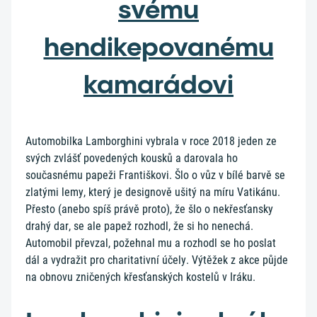
svému
hendikepovanému
kamarádovi
Automobilka Lamborghini vybrala v roce 2018 jeden ze
svých zvlášť povedených kousků a darovala ho
současnému papeži Františkovi. Šlo o vůz v bílé barvě se
zlatými lemy, který je designově ušitý na míru Vatikánu.
Přesto (anebo spíš právě proto), že šlo o nekřesťansky
drahý dar, se ale papež rozhodl, že si ho nenechá.
Automobil převzal, požehnal mu a rozhodl se ho poslat
dál a vydražit pro charitativní účely. Výtěžek z akce půjde
na obnovu zničených křesťanských kostelů v Iráku.