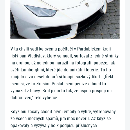
V tu chvíli sedl ke svému počítači v Pardubickém kraji
jistý pan Vladislav, který se nudil, surfoval z jedné stránky
na druhou, až najednou narazil na fotografii papeže, jak
světí Lamborghini, které jde do unikátní loterie. To ho
zaujalo a za deset dolarů si koupil sázkový tiket. „Řekl
jsem si, že to zkusím. Poslal jsem peníze a hned to
vymazal z hlavy. Bral jsem to tak, že aspoň přispěji na
dobrou věc,“ řekl výherce.
Když mu začaly chodit první emaily o výhře, vytrénovaný
ze všech možných spamů, jim moc nevěřil. Až když se
opakovaly a vyzývaly ho k podpisu příslušných