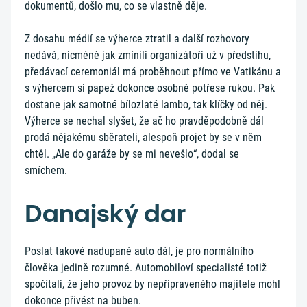
dokumentů, došlo mu, co se vlastně děje.
Z dosahu médií se výherce ztratil a další rozhovory
nedává, nicméně jak zmínili organizátoři už v předstihu,
předávací ceremoniál má proběhnout přímo ve Vatikánu a
s výhercem si papež dokonce osobně potřese rukou. Pak
dostane jak samotné bílozlaté lambo, tak klíčky od něj.
Výherce se nechal slyšet, že ač ho pravděpodobně dál
prodá nějakému sběrateli, alespoň projet by se v něm
chtěl. „Ale do garáže by se mi nevešlo“, dodal se
smíchem.
Danajský dar
Poslat takové nadupané auto dál, je pro normálního
člověka jedině rozumné. Automobiloví specialisté totiž
spočítali, že jeho provoz by nepřipraveného majitele mohl
dokonce přivést na buben.