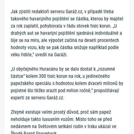
Jak zjistili redaktoři serveru Garáž.cz, v případě třeba
takového havarijního pojištění se částka, kterou by majitel
za rok zaplatil, pohybovala v řádu stovek tisíc korun. „U
drahých aut se havarijní pojištění sjednává individuálně a
šije se na míru, ale výpočet začíná na deseti procentech
hodnoty vozu, kdy se pak částka snižuje například podle
věku řidiče,” uvedli na Garáži.
„U obyčejného Huracánu by se dalo dostat k „rozumné
částce“ kolem 300 tisíc korun na rok, u jedinečného
papežského speciálu s hodnotou kolem dvaceti milionů by
pojistné šlo těžko srazit pod milion ročně,“ propočítávají
experti ze serveru Garáž.cz.
Zřejmě existuje velmi prostý důvod, proč sám papež
neholduje takto luxusním vozům. Místo toho se před
nedávnem na Světovém setkání rodin v Irsku ukázal ve
Škodě Rapid Spaceback.