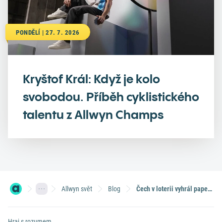
PONDĚLÍ | 27. 7. 2026
Kryštof Král: Když je kolo
svobodou. Příběh cyklistického
talentu z Allwyn Champs
Allwyn svět
Blog
Čech v loterii vyhrál papežovo Lamborghini
Hraj s rozumem