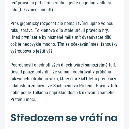
teď práva na pět sérií seriálu a ještě na jedno vedlejší
dílo (takzvaný spin-off).
Přes gigantický rozpočet ale nemají tvůrci úplně volnou
ruku, správci Tolkienova díla stále určují pravidla hry.
Hned první série by nicméně měla mít dvaadvacet dílů,
což je neobvykle mnoho. Tím se očekávání mezi fanoušky
vyšroubovalo ještě výš.
Podrobnosti o jednotlivých dílech tvůrci samozřejmě tají.
Dosud pouze potvrdili, že se mají odehrávat v průběhu
takzvaného druhého věku, který čítá 3441 let a předchází
událostem známým ze Společenstva Prstenu. Právě v této
době podle Tolkiena například došlo k ukování známého
Prstenu moci.
Středozem se vrátí na