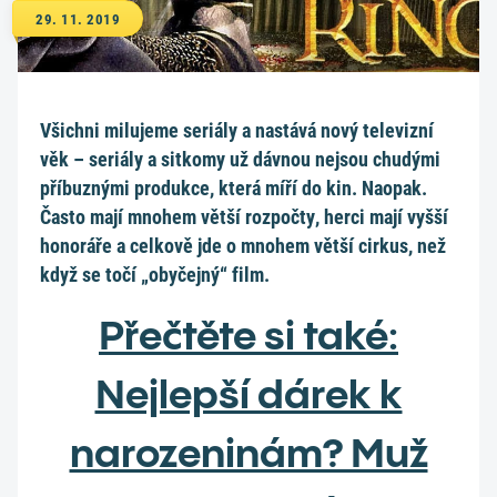
29. 11. 2019
Všichni milujeme seriály a nastává nový televizní
věk – seriály a sitkomy už dávnou nejsou chudými
příbuznými produkce, která míří do kin. Naopak.
Často mají mnohem větší rozpočty, herci mají vyšší
honoráře a celkově jde o mnohem větší cirkus, než
když se točí „obyčejný“ film.
Přečtěte si také:
Nejlepší dárek k
narozeninám? Muž