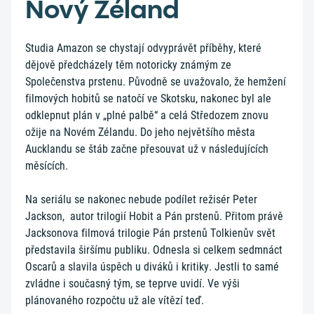
Nový Zéland
Studia Amazon se chystají odvyprávět příběhy, které
dějově předcházely těm notoricky známým ze
Společenstva prstenu. Původně se uvažovalo, že hemžení
filmových hobitů se natočí ve Skotsku, nakonec byl ale
odklepnut plán v „plné palbě“ a celá Středozem znovu
ožije na Novém Zélandu. Do jeho největšího města
Aucklandu se štáb začne přesouvat už v následujících
měsících.
Na seriálu se nakonec nebude podílet režisér Peter
Jackson, autor trilogií Hobit a Pán prstenů. Přitom právě
Jacksonova filmová trilogie Pán prstenů Tolkienův svět
představila širšímu publiku. Odnesla si celkem sedmnáct
Oscarů a slavila úspěch u diváků i kritiky. Jestli to samé
zvládne i současný tým, se teprve uvidí. Ve výši
plánovaného rozpočtu už ale vítězí teď.