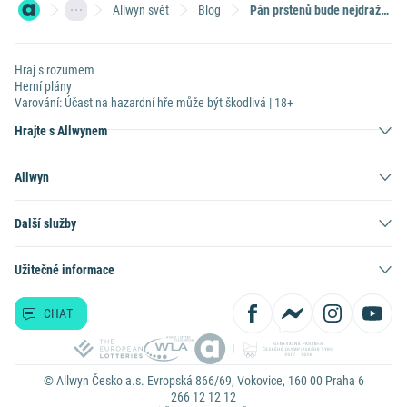
Allwyn svět
Blog
Pán prstenů bude nejdražším seriálem všech dob. Na kolik vyjde?
Hraj s rozumem
Herní plány
Varování: Účast na hazardní hře může být škodlivá | 18+
Hrajte s Allwynem
Allwyn
Další služby
Užitečné informace
CHAT
© Allwyn Česko a.s. Evropská 866/69, Vokovice, 160 00 Praha 6
266 12 12 12