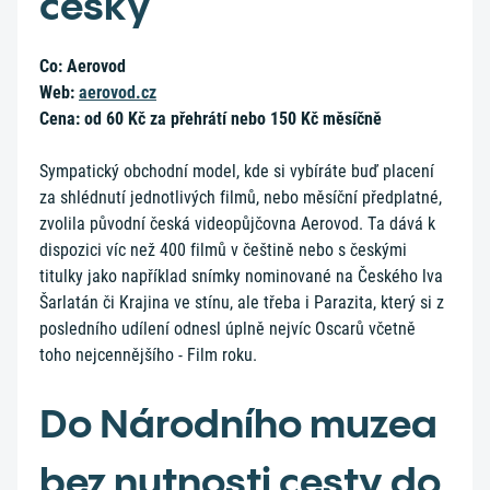
česky
Co: Aerovod
Web:
aerovod.cz
Cena: od 60 Kč za přehrátí nebo 150 Kč měsíčně
Sympatický obchodní model, kde si vybíráte buď placení
za shlédnutí jednotlivých filmů, nebo měsíční předplatné,
zvolila původní česká videopůjčovna Aerovod. Ta dává k
dispozici víc než 400 filmů v češtině nebo s českými
titulky jako například snímky nominované na Českého lva
Šarlatán či Krajina ve stínu, ale třeba i Parazita, který si z
posledního udílení odnesl úplně nejvíc Oscarů včetně
toho nejcennějšího - Film roku.
Do Národního muzea
bez nutnosti cesty do