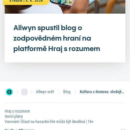
STŘEDA | 5. 8. 2026
Allwyn spustil blog o
zodpovědném hraní na
platformě Hraj s rozumem
Allwyn svět
Blog
Kultura z domova: sledujte legálně české filmy nebo se vypravte do Národního muzea (II. díl)
Hraj s rozumem
Herní plány
Varování: Účast na hazardní hře může být škodlivá | 18+