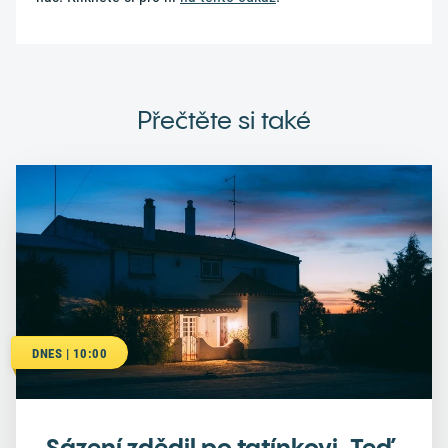
Přečtěte si také
DNES | 10:00
Sázení zdědil po tatínkovi. Teď