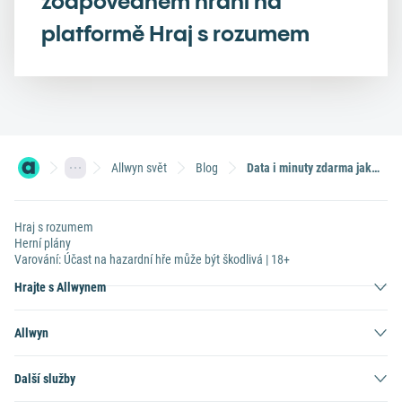
zodpovědném hraní na
platformě Hraj s rozumem
Allwyn svět
Blog
Data i minuty zdarma jako dárek. Únorovým akcím SAZKAmobilu neodoláte!
Hraj s rozumem
Herní plány
Varování: Účast na hazardní hře může být škodlivá | 18+
Hrajte s Allwynem
Allwyn
Další služby