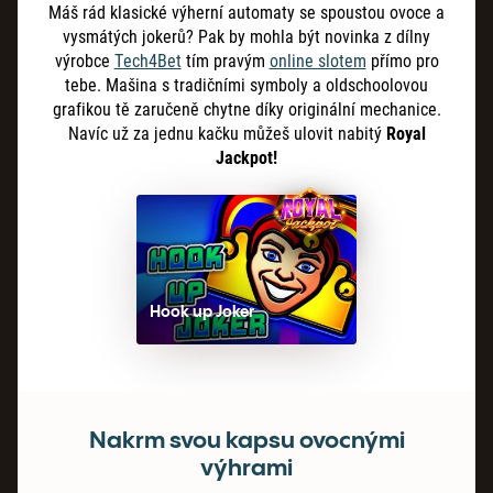
Máš rád klasické výherní automaty se spoustou ovoce a
vysmátých jokerů? Pak by mohla být novinka z dílny
výrobce
Tech4Bet
tím pravým
online slotem
přímo pro
tebe. Mašina s tradičními symboly a oldschoolovou
grafikou tě zaručeně chytne díky originální mechanice.
Navíc už za jednu kačku můžeš ulovit nabitý
Royal
Jackpot
!
Hook up Joker
Nakrm svou kapsu ovocnými
výhrami