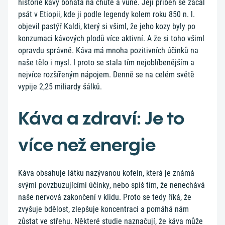
historie kávy bohatá na chutě a vůně. Její příběh se začal
psát v Etiopii, kde ji podle legendy kolem roku 850 n. l.
objevil pastýř Kaldi, který si všiml, že jeho kozy byly po
konzumaci kávových plodů více aktivní. A že si toho všiml
opravdu správně. Káva má mnoha pozitivních účinků na
naše tělo i mysl. I proto se stala tím nejoblíbenějším a
nejvíce rozšířeným nápojem. Denně se na celém světě
vypije 2,25 miliardy šálků.
Káva a zdraví: Je to
více než energie
Káva obsahuje látku nazývanou kofein, která je známá
svými povzbuzujícími účinky, nebo spíš tím, že nenechává
naše nervová zakončení v klidu. Proto se tedy říká, že
zvyšuje bdělost, zlepšuje koncentraci a pomáhá nám
zůstat ve střehu. Některé studie naznačují, že káva může