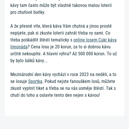
kávy tam často může být vlastně takovou malou loterií
pro chuťové buňky.
A že přesně víte, která káva Vám chutná a jinou prostě
nepijete, pak si zkuste loterii zahrát třeba vy sami. Co
třeba poškádlit štěstí tematicky s
online losem Cukr káva
limonáda
? Cena losu je 20 korun, za to si dobrou kávu
určitě nekoupíte. A hlavní výhra? Až 500 000 korun. To už
by bylo šálků kávy...
Mezinárodní den kávy vychází v roce 2023 na neděli, a to
se losuje
Sportka
. Pokud nejste fanouškem losů, můžete
zkusit vyplnit tiket a třeba se na vás usměje štěstí. Tak s
chutí do toho a oslavte tento den nejen s kávou!