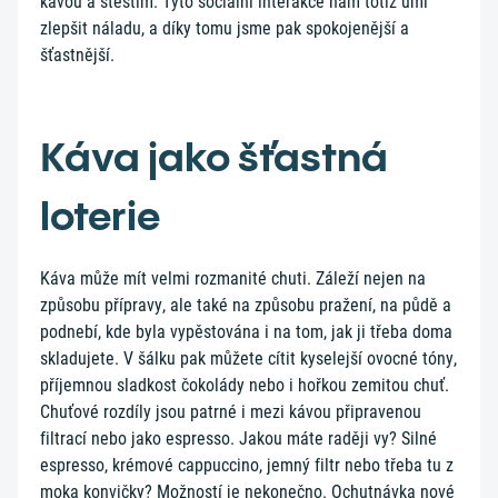
kávou a štěstím. Tyto sociální interakce nám totiž umí
zlepšit náladu, a díky tomu jsme pak spokojenější a
šťastnější.
Káva jako šťastná
loterie
Káva může mít velmi rozmanité chuti. Záleží nejen na
způsobu přípravy, ale také na způsobu pražení, na půdě a
podnebí, kde byla vypěstována i na tom, jak ji třeba doma
skladujete. V šálku pak můžete cítit kyselejší ovocné tóny,
příjemnou sladkost čokolády nebo i hořkou zemitou chuť.
Chuťové rozdíly jsou patrné i mezi kávou připravenou
filtrací nebo jako espresso. Jakou máte raději vy? Silné
espresso, krémové cappuccino, jemný filtr nebo třeba tu z
moka konvičky? Možností je nekonečno. Ochutnávka nové