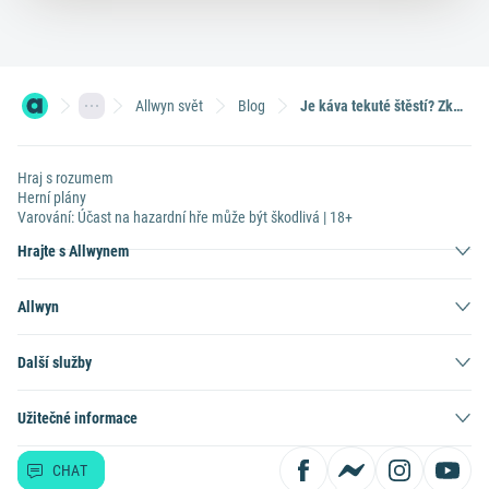
Allwyn svět
Blog
Je káva tekuté štěstí? Zkuste to s ní na Mezinárodní den kávy!
Hraj s rozumem
Herní plány
Varování: Účast na hazardní hře může být škodlivá | 18+
Hrajte s Allwynem
Allwyn
Další služby
Užitečné informace
CHAT