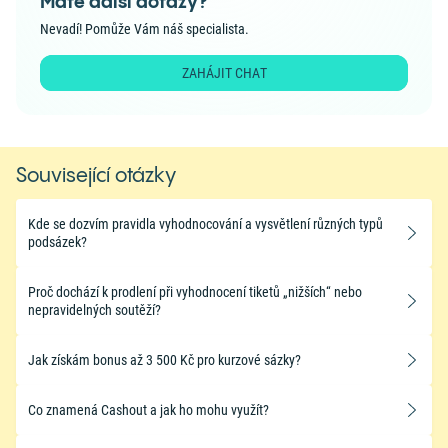
Máte další dotazy?
Nevadí! Pomůže Vám náš specialista.
ZAHÁJIT CHAT
Související otázky
Kde se dozvím pravidla vyhodnocování a vysvětlení různých typů
podsázek?
​Proč dochází k prodlení při vyhodnocení tiketů „nižších“ nebo
nepravidelných soutěží?
Jak získám bonus až 3 500 Kč pro kurzové sázky?
Co znamená Cashout a jak ho mohu využít?