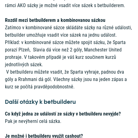
rámci AKO sázky je možné vsadit více sázek s betbuilderem.
Rozdíl mezi betbuilderem a kombinovanou sázkou
Zatímco v kombinované sázce skládáte sázky na různé události,
betbuilder umožňuje vsadit více sázek na jednu událost.
Příklad: v kombinované sázce můžete spojit sázku, že Sparta
porazí Plzeň, Slavia dá více než 2 góly, Manchester United
prohraje. V takovém případě je váš kurz součinem kurzů
jednotlivých sázek.
V betbuilderu můžete vsadit, že Sparta vyhraje, padnou dva
góly a Rrahmani dá gól. Všechny sázky jsou na jeden zápas a
kurz se počítá pravděpodobnostně.
Další otázky k betbuilderu
Co když jedna ze událostí ze sázky v betbuilderu nevyjde?
Pak je nevýherní celá sázka.
Je možné i betbuilderu využít cashout?