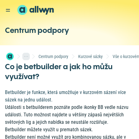
Centrum podpory
Centrum podpory
Kurzové sázky
Vše o kurzovém
Co je betbuilder a jak ho můžu
využívat?
Betbuilder je funkce, která umožňuje v kurzovém sázení více
sázek na jednu událost.
Události s betbuilderem poznáte podle ikonky BB vedle názvu
události. Tuto možnost najdete u většiny zápasů největších
světových lig a jejich nabídka se neustále rozšiřuje.
Betbuilder můžete využít u prematch sázek.
Betbuilder není možné využít pro kombinovanou sázku, ale v