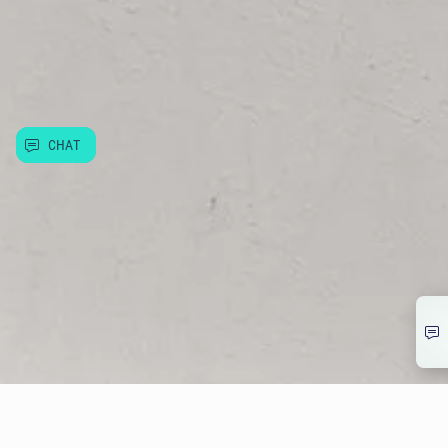
Další služby
Užitečné informace
CHAT
© Allwyn Česko a.s. Evropská 866/69, Vokovice, 160 00 Praha 6
266 12 12 12
info@allwyn.cz
IČ:26493993, DIČ: CZ699003312
Mapa stránek
Extranet