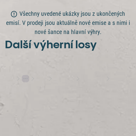
Všechny uvedené ukázky jsou z ukončených
emisí. V prodeji jsou aktuálně nové emise a s nimi i
nové šance na hlavní výhry.
Další výherní losy
Losy
Stírací losy
Výherní losy
Faraon vydal své bohatství
Hraj s rozumem
Herní plány
Varování: Účast na hazardní hře může být škodlivá | 18+
Hrajte s Allwynem
Allwyn