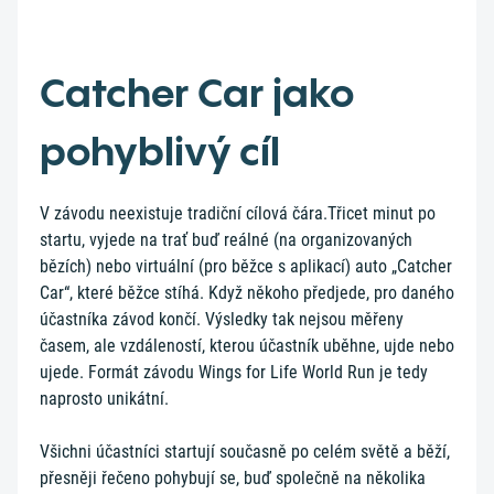
Catcher Car jako
pohyblivý cíl
V závodu neexistuje tradiční cílová čára.Třicet minut po
startu, vyjede na trať buď reálné (na organizovaných
bězích) nebo virtuální (pro běžce s aplikací) auto „Catcher
Car“, které běžce stíhá. Když někoho předjede, pro daného
účastníka závod končí. Výsledky tak nejsou měřeny
časem, ale vzdáleností, kterou účastník uběhne, ujde nebo
ujede. Formát závodu Wings for Life World Run je tedy
naprosto unikátní.
Všichni účastníci startují současně po celém světě a běží,
přesněji řečeno pohybují se, buď společně na několika