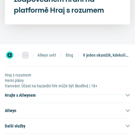
platformě Hraj s rozumem
Allwyn svět
Blog
V jeden okamžik, kdekoli na světě. Wings for Life World Run běží, jde i jede pro ty, kteří nemohou!
Hraj s rozumem
Herní plány
Varování: Účast na hazardní hře může být škodlivá | 18+
Hrajte s Allwynem
Allwyn
Další služby