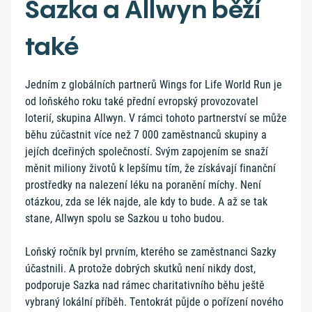
Sazka a Allwyn běží
také
Jedním z globálních partnerů Wings for Life World Run je
od loňského roku také přední evropský provozovatel
loterií, skupina Allwyn. V rámci tohoto partnerství se může
běhu zúčastnit více než 7 000 zaměstnanců skupiny a
jejích dceřiných společností. Svým zapojením se snaží
měnit miliony životů k lepšímu tím, že získávají finanční
prostředky na nalezení léku na poranění míchy. Není
otázkou, zda se lék najde, ale kdy to bude. A až se tak
stane, Allwyn spolu se Sazkou u toho budou.
Loňský ročník byl prvním, kterého se zaměstnanci Sazky
účastnili. A protože dobrých skutků není nikdy dost,
podporuje Sazka nad rámec charitativního běhu ještě
vybraný lokální příběh. Tentokrát půjde o pořízení nového