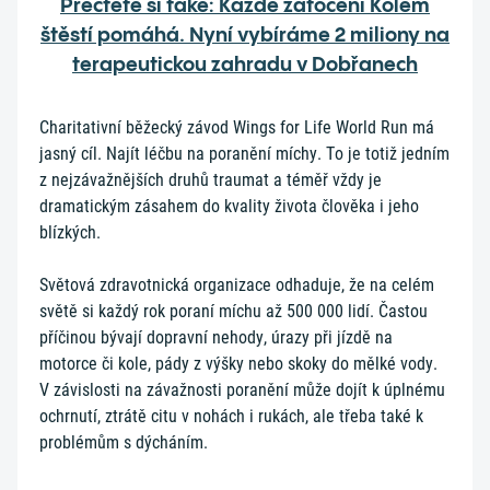
Přečtěte si také: Každé zatočení Kolem
štěstí pomáhá. Nyní vybíráme 2 miliony na
terapeutickou zahradu v Dobřanech
Charitativní běžecký závod Wings for Life World Run má
jasný cíl. Najít léčbu na poranění míchy. To je totiž jedním
z nejzávažnějších druhů traumat a téměř vždy je
dramatickým zásahem do kvality života člověka i jeho
blízkých.
Světová zdravotnická organizace odhaduje, že na celém
světě si každý rok poraní míchu až 500 000 lidí. Častou
příčinou bývají dopravní nehody, úrazy při jízdě na
motorce či kole, pády z výšky nebo skoky do mělké vody.
V závislosti na závažnosti poranění může dojít k úplnému
ochrnutí, ztrátě citu v nohách i rukách, ale třeba také k
problémům s dýcháním.