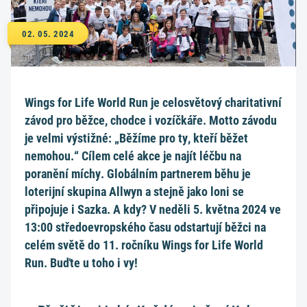
02. 05. 2024
Wings for Life World Run je celosvětový charitativní
závod pro běžce, chodce i vozíčkáře. Motto závodu
je velmi výstižné: „Běžíme pro ty, kteří běžet
nemohou.“ Cílem celé akce je najít léčbu na
poranění míchy. Globálním partnerem běhu je
loterijní skupina Allwyn a stejně jako loni se
připojuje i Sazka. A kdy? V neděli 5. května 2024 ve
13:00 středoevropského času odstartují běžci na
celém světě do 11. ročníku Wings for Life World
Run. Buďte u toho i vy!