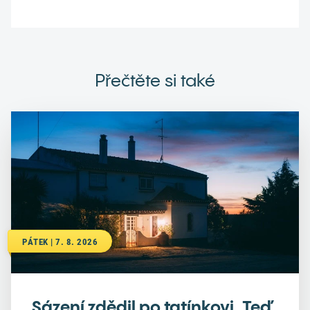
Přečtěte si také
PÁTEK | 7. 8. 2026
Sázení zdědil po tatínkovi. Teď