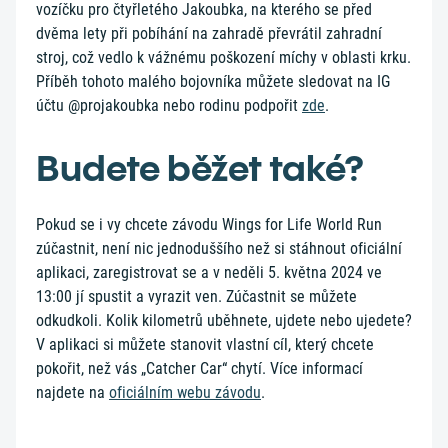
vozíčku pro čtyřletého Jakoubka, na kterého se před
dvěma lety při pobíhání na zahradě převrátil zahradní
stroj, což vedlo k vážnému poškození míchy v oblasti krku.
Příběh tohoto malého bojovníka můžete sledovat na IG
účtu @projakoubka nebo rodinu podpořit
zde
.
Budete běžet také?
Pokud se i vy chcete závodu Wings for Life World Run
zúčastnit, není nic jednoduššího než si stáhnout oficiální
aplikaci, zaregistrovat se a v neděli 5. května 2024 ve
13:00 jí spustit a vyrazit ven. Zúčastnit se můžete
odkudkoli. Kolik kilometrů uběhnete, ujdete nebo ujedete?
V aplikaci si můžete stanovit vlastní cíl, který chcete
pokořit, než vás „Catcher Car“ chytí. Více informací
najdete na
oficiálním webu závodu
.