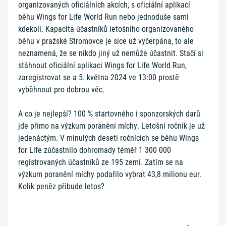
organizovaných oficiálních akcích, s oficiální aplikací
běhu Wings for Life World Run nebo jednoduše sami
kdekoli. Kapacita účastníků letošního organizovaného
běhu v pražské Stromovce je sice už vyčerpána, to ale
neznamená, že se nikdo jiný už nemůže účastnit. Stačí si
stáhnout oficiální aplikaci Wings for Life World Run,
zaregistrovat se a 5. května 2024 ve 13:00 prostě
vyběhnout pro dobrou věc.
A co je nejlepší? 100 % startovného i sponzorských darů
jde přímo na výzkum poranění míchy. Letošní ročník je už
jedenáctým. V minulých deseti ročnících se běhu Wings
for Life zúčastnilo dohromady téměř 1 300 000
registrovaných účastníků ze 195 zemí. Zatím se na
výzkum poranění míchy podařilo vybrat 43,8 milionu eur.
Kolik peněz přibude letos?