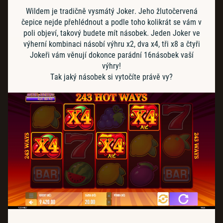
Wildem je tradičně vysmátý Joker. Jeho žlutočervená
čepice nejde přehlédnout a podle toho kolikrát se vám v
poli objeví, takový budete mít násobek. Jeden Joker ve
výherní kombinaci násobí výhru x2, dva x4, tři x8 a čtyři
Jokeři vám věnují dokonce parádní 16násobek vaší
výhry!
Tak jaký násobek si vytočíte právě vy?