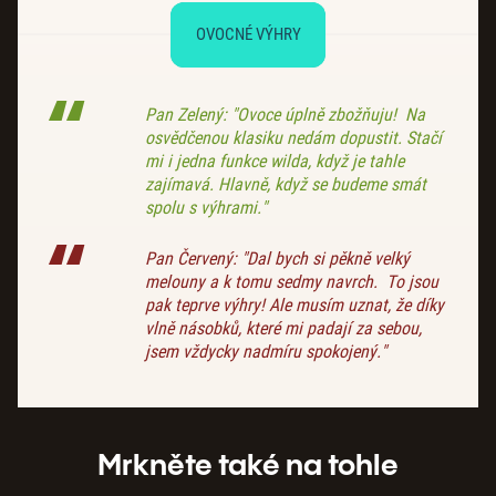
OVOCNÉ VÝHRY
Pan Zelený: "Ovoce úplně zbožňuju! Na
osvědčenou klasiku nedám dopustit. Stačí
mi i jedna funkce wilda, když je tahle
zajímavá. Hlavně, když se budeme smát
spolu s výhrami."
Pan Červený: "Dal bych si pěkně velký
melouny a k tomu sedmy navrch. To jsou
pak teprve výhry! Ale musím uznat, že díky
vlně násobků, které mi padají za sebou,
jsem vždycky nadmíru spokojený."
Mrkněte také na tohle