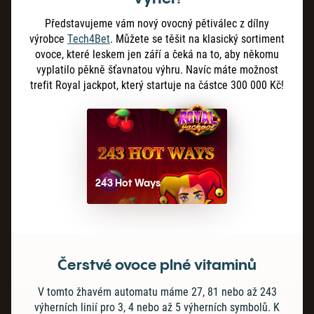
Představujeme vám nový ovocný pětiválec z dílny
výrobce
Tech4Bet
. Můžete se těšit na klasický sortiment
ovoce, které leskem jen září a čeká na to, aby někomu
vyplatilo pěkně šťavnatou výhru. Navíc máte možnost
trefit Royal jackpot, který startuje na částce 300 000 Kč!
243 Hot Ways
Čerstvé ovoce plné vitaminů
V tomto žhavém automatu máme 27, 81 nebo až 243
výherních linií pro 3, 4 nebo až 5 výherních symbolů. K