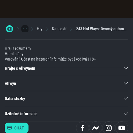
Hry
Kancelář
243 Hot Ways: Ovocný automat plný vitaminů a bombastických výher
Hraj s rozumem
Herní plány
Varování: Účast na hazardní hře může být škodlivá | 18+
Hrajte s Allwynem
Allwyn
Další služby
Užitečné informace
CHAT