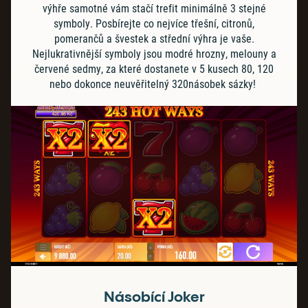
výhře samotné vám stačí trefit minimálně 3 stejné
symboly. Posbírejte co nejvíce třešní, citronů,
pomerančů a švestek a střední výhra je vaše.
Nejlukrativnější symboly jsou modré hrozny, melouny a
červené sedmy, za které dostanete v 5 kusech 80, 120
nebo dokonce neuvěřitelný 320násobek sázky!
Násobící Joker