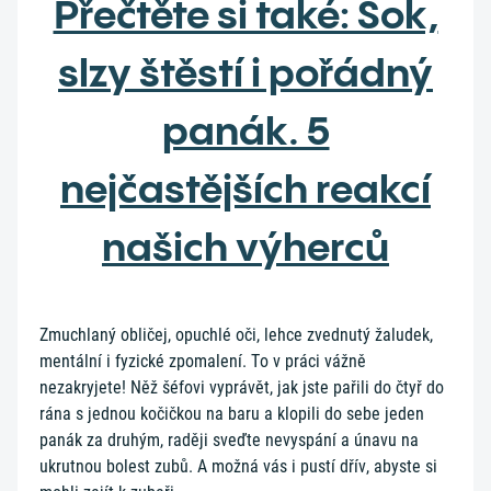
Přečtěte si také: Šok,
slzy štěstí i pořádný
panák. 5
nejčastějších reakcí
našich výherců
Zmuchlaný obličej, opuchlé oči, lehce zvednutý žaludek,
mentální i fyzické zpomalení. To v práci vážně
nezakryjete! Něž šéfovi vyprávět, jak jste pařili do čtyř do
rána s jednou kočičkou na baru a klopili do sebe jeden
panák za druhým, raději sveďte nevyspání a únavu na
ukrutnou bolest zubů. A možná vás i pustí dřív, abyste si