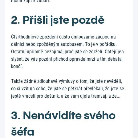
mohli zajít k zubaři.
2. Přišli jste pozdě
Čtvrthodinové zpoždění často omlouváme zácpou na
dálnici nebo zpožděným autobusem. To je v pořádku.
Ostatní upřímně nezajímá, proč jste se zdrželi. Chtějí jen
slyšet, že vás pozdní příchod opravdu mrzí a tím debata
končí.
Takže žádné zdlouhavé výmluvy o tom, že jste nevěděli,
co si vzít na sebe, že jste se pětkrát převlékali, že jste se
ještě vraceli pro deštník, a že vám ujela tramvaj, a že...
3. Nenávidíte svého
šéfa