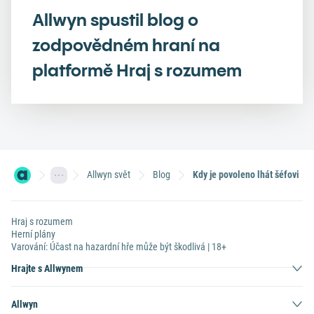
Allwyn spustil blog o
zodpovědném hraní na
platformě Hraj s rozumem
Allwyn svět
Blog
Kdy je povoleno lhát šéfovi
Hraj s rozumem
Herní plány
Varování: Účast na hazardní hře může být škodlivá | 18+
Hrajte s Allwynem
Allwyn