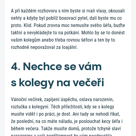
A při každém rozhovoru s ním byste si rvali vlasy, okousali
nehty a kdyby byl poblíž boxovací pytel, dali byste mu co
proto. Klid. Pokud zrovna moc nemusíte svého šéfa, buďte
taktní a nevykládejte to na potkání. Mohlo by se to donést
vašim kolegům anebo třeba rovnou šéfovi a ten by to
rozhodně nepovažoval za loajální.
4. Nechce se vám
s kolegy na večeři
Vánoční večírek, zapíjení úspěchu, oslava narozenin,
rozlučka s kolegyní. Těch příležitostí, kdy se s kolegy
musíte vidět i po práci, je dost. Ani tady se nehodí říkat,
že poslední, na co máte náladu, je poslouchat kecy šéfa i
během večera. Takže musíte domů, protože tchyně slaví
narozeniny a vaši nepřítomnost by vám neodpustila.