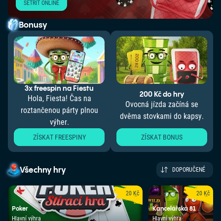
SETŘÍT ONLINE
Bonusy
3x freespin na Fiestu
200 Kč do hry
Hola, Fiesta! Čas na
Ovocná jízda začíná se
roztančenou párty plnou
dvěma stovkami do kapsy.
výher.
ZÍSKAT FREESPINY
ZÍSKAT BONUS
Všechny hry
DOPORUČENÉ
20 Kč
20 Kč
Poker
Kancelářská 81
Hlavní výhra
Hlavní výhra