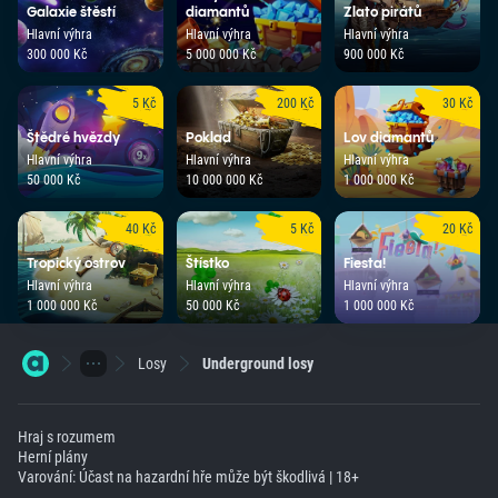
Galaxie štěstí
diamantů
Zlato pirátů
Hlavní výhra
Hlavní výhra
Hlavní výhra
300 000 Kč
5 000 000 Kč
900 000 Kč
5 Kč
200 Kč
30 Kč
Štědré hvězdy
Poklad
Lov diamantů
Hlavní výhra
Hlavní výhra
Hlavní výhra
50 000 Kč
10 000 000 Kč
1 000 000 Kč
40 Kč
5 Kč
20 Kč
Tropický ostrov
Štístko
Fiesta!
Hlavní výhra
Hlavní výhra
Hlavní výhra
1 000 000 Kč
50 000 Kč
1 000 000 Kč
Losy
Underground losy
Hraj s rozumem
Herní plány
Varování: Účast na hazardní hře může být škodlivá | 18+