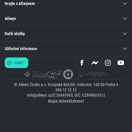
Hrajte s Allwynem
Allwyn
Další služby
Užitečné informace
CHAT
© Allwyn Česko a.s. Evropská 866/69, Vokovice, 160 00 Praha 6
266 12 12 12
info@allwyn.cz
IČ:26493993, DIČ: CZ699003312
Mapa stránek
Extranet