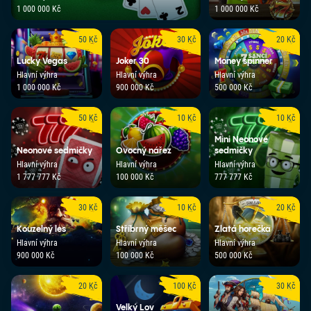
1 000 000 Kč
1 000 000 Kč
50 Kč
30 Kč
20 Kč
Lucky Vegas
Joker 30
Money spinner
Hlavní výhra
Hlavní výhra
Hlavní výhra
1 000 000 Kč
900 000 Kč
500 000 Kč
50 Kč
10 Kč
10 Kč
Mini Neonové
Neonové sedmičky
Ovocný nářez
sedmičky
Hlavní výhra
Hlavní výhra
Hlavní výhra
1 777 777 Kč
100 000 Kč
777 777 Kč
30 Kč
10 Kč
20 Kč
Kouzelný les
Stříbrný měšec
Zlatá horečka
Hlavní výhra
Hlavní výhra
Hlavní výhra
900 000 Kč
100 000 Kč
500 000 Kč
20 Kč
100 Kč
30 Kč
Velký Lov