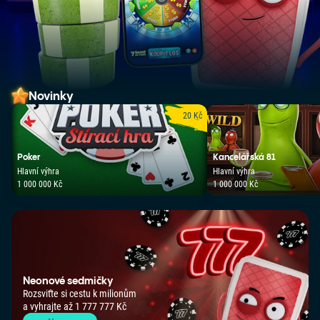
Novinky
20 Kč
Poker
Kancelářská 81
Hlavní výhra
Hlavní výhra
1 000 000 Kč
1 000 000 Kč
Neonové sedmičky
Rozsviťte si cestu k milionům
a vyhrajte až 1 777 777 Kč