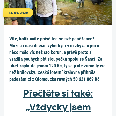
14. 06. 2020
Víte, kolik máte právě teď ve své peněžence?
Možná i naší dnešní výherkyni v ní zbývalo jen o
něco málo víc než sto korun, a právě proto si
vsadila pouhých pět sloupečků spolu se Šancí. Za
tiket zaplatila jenom 120 Kč, ty se jí ale zúročily víc
než královsky. Česká loterní královna přihrála
padesátnici z Olomoucka rovných 50 631 869 Kč.
Přečtěte si také:
„Vždycky jsem