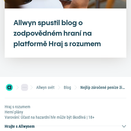
Allwyn spustil blog o
zodpovědném hraní na
platformě Hraj s rozumem
Allwyn svět
Blog
Nejlíp zúročené peníze života! Tiket Sportky za 120 Kč přihrál Češce přes 50 milionů
Hraj s rozumem
Herní plány
Varování: Účast na hazardní hře může být škodlivá | 18+
Hrajte s Allwynem