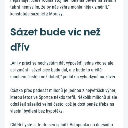
neplánuje. „Celá rodina stojíme nohama pevně na zemi, a
tak si nemyslím, že by nás výhra mohla nějak změnit,“
konstatuje sázející z Moravy.
Sázet bude víc než
dřív
„Ani v práci se nechystám dát výpověď, jedna věc se ale
asi změní - sázet sice budu dál, ale bude to určitě
mnohem častěji než doteď,“ podotkla výherkyně na závěr.
Částka přes padesát milionů je jednou z největších výher,
kterou letos ve Sportce někdo trefil. Několik milionů si ale
odnášejí sázející velmi často, což je dost peněz třeba na
vlastní bydlení bez hypotéky.
Chtěli byste si tento sen splnit? Vstupenku do dnešního