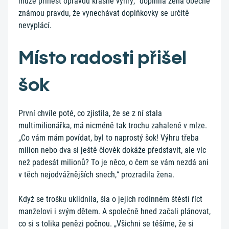
může přinést opravdu krásné výhry,“ doplnila žena obecně
známou pravdu, že vynechávat doplňkovky se určitě
nevyplácí.
Místo radosti přišel
šok
První chvíle poté, co zjistila, že se z ní stala
multimilionářka, má nicméně tak trochu zahalené v mlze.
„Co vám mám povídat, byl to naprostý šok! Výhru třeba
milion nebo dva si ještě člověk dokáže představit, ale víc
než padesát milionů? To je něco, o čem se vám nezdá ani
v těch nejodvážnějších snech,“ prozradila žena.
Když se trošku uklidnila, šla o jejich rodinném štěstí říct
manželovi i svým dětem. A společně hned začali plánovat,
co si s tolika penězi počnou. „Všichni se těšíme, že si