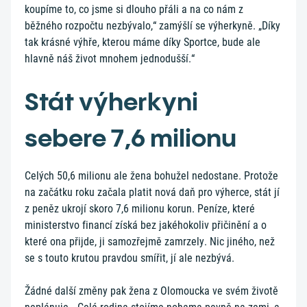
koupíme to, co jsme si dlouho přáli a na co nám z
běžného rozpočtu nezbývalo,“ zamýšlí se výherkyně. „Díky
tak krásné výhře, kterou máme díky Sportce, bude ale
hlavně náš život mnohem jednodušší.“
Stát výherkyni
sebere 7,6 milionu
Celých 50,6 milionu ale žena bohužel nedostane. Protože
na začátku roku začala platit nová daň pro výherce, stát jí
z peněz ukrojí skoro 7,6 milionu korun. Peníze, které
ministerstvo financí získá bez jakéhokoliv přičinění a o
které ona přijde, ji samozřejmě zamrzely. Nic jiného, než
se s touto krutou pravdou smířit, jí ale nezbývá.
Žádné další změny pak žena z Olomoucka ve svém životě