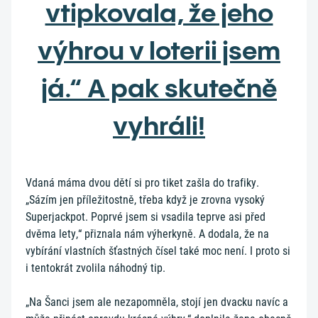
vtipkovala, že jeho
výhrou v loterii jsem
já.“ A pak skutečně
vyhráli!
Vdaná máma dvou dětí si pro tiket zašla do trafiky.
„Sázím jen příležitostně, třeba když je zrovna vysoký
Superjackpot. Poprvé jsem si vsadila teprve asi před
dvěma lety,“ přiznala nám výherkyně. A dodala, že na
vybírání vlastních šťastných čísel také moc není. I proto si
i tentokrát zvolila náhodný tip.
„Na Šanci jsem ale nezapomněla, stojí jen dvacku navíc a