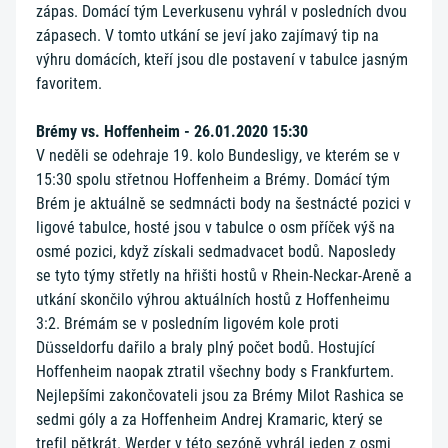
zápas. Domácí tým Leverkusenu vyhrál v posledních dvou
zápasech. V tomto utkání se jeví jako zajímavý tip na
výhru domácích, kteří jsou dle postavení v tabulce jasným
favoritem.
Brémy vs. Hoffenheim - 26.01.2020 15:30
V neděli se odehraje 19. kolo Bundesligy, ve kterém se v
15:30 spolu střetnou Hoffenheim a Brémy. Domácí tým
Brém je aktuálně se sedmnácti body na šestnácté pozici v
ligové tabulce, hosté jsou v tabulce o osm příček výš na
osmé pozici, když získali sedmadvacet bodů. Naposledy
se tyto týmy střetly na hřišti hostů v Rhein-Neckar-Areně a
utkání skončilo výhrou aktuálních hostů z Hoffenheimu
3:2. Brémám se v posledním ligovém kole proti
Düsseldorfu dařilo a braly plný počet bodů. Hostující
Hoffenheim naopak ztratil všechny body s Frankfurtem.
Nejlepšími zakončovateli jsou za Brémy Milot Rashica se
sedmi góly a za Hoffenheim Andrej Kramaric, který se
trefil pětkrát. Werder v této sezóně vyhrál jeden z osmi