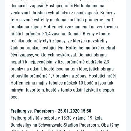
domácích zápasů. Hostující hráči Hoffenheimu na
venkovních hřištích vyhráli čtyři z osmi zápasů. Brémy v
této sezóně vstřelily na domácím hřišti průměrně jen 1
branku na zápas, Hoffenheim zaznamenal na venkovních
hřištích průměrně 1,4 zásahu. Domácí Brémy v tomto
ročníku odehrály čtyři zápasy, ve kterých nevstřelily
žádnou branku, hostující tým Hoffenheimu také odehrál
čtyři zápasy, ve kterých neskóroval. Domácí obrana
nepatří k nejpevnějším v lize, průměrně obdržela 2,3
branky na utkání, hosté jsou na tom lépe, jejich obrana
připustila průměrně 1,7 branky na zápas. Hostující hráči
Hoffenheimu mají v tabulce náskok 10 bodů a jsou tak
mírným favoritem, hosté v tomto utkání získají alespoň
bod.
Freiburg vs. Paderborn - 25.01.2020 15:30
Freiburg přivítá v sobotu v 15:30 v rámci 19. kola
Bundesligy na Schwarzwald-Stadion Paderborn. Oba týmy