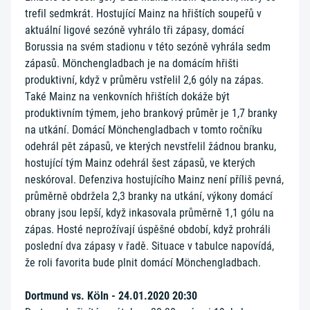
trefil sedmkrát. Hostující Mainz na hřištích soupeřů v
aktuální ligové sezóně vyhrálo tři zápasy, domácí
Borussia na svém stadionu v této sezóně vyhrála sedm
zápasů. Mönchengladbach je na domácím hřišti
produktivní, když v průměru vstřelil 2,6 góly na zápas.
Také Mainz na venkovních hřištích dokáže být
produktivním týmem, jeho brankový průměr je 1,7 branky
na utkání. Domácí Mönchengladbach v tomto ročníku
odehrál pět zápasů, ve kterých nevstřelil žádnou branku,
hostující tým Mainz odehrál šest zápasů, ve kterých
neskóroval. Defenziva hostujícího Mainz není příliš pevná,
průměrně obdržela 2,3 branky na utkání, výkony domácí
obrany jsou lepší, když inkasovala průměrně 1,1 gólu na
zápas. Hosté neprožívají úspěšné období, když prohráli
poslední dva zápasy v řadě. Situace v tabulce napovídá,
že roli favorita bude plnit domácí Mönchengladbach.
Dortmund vs. Köln - 24.01.2020 20:30