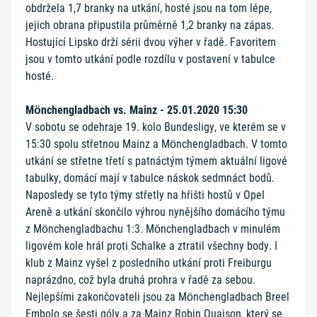
obdržela 1,7 branky na utkání, hosté jsou na tom lépe,
jejich obrana připustila průměrně 1,2 branky na zápas.
Hostující Lipsko drží sérii dvou výher v řadě. Favoritem
jsou v tomto utkání podle rozdílu v postavení v tabulce
hosté.
Mönchengladbach vs. Mainz - 25.01.2020 15:30
V sobotu se odehraje 19. kolo Bundesligy, ve kterém se v
15:30 spolu střetnou Mainz a Mönchengladbach. V tomto
utkání se střetne třetí s patnáctým týmem aktuální ligové
tabulky, domácí mají v tabulce náskok sedmnáct bodů.
Naposledy se tyto týmy střetly na hřišti hostů v Opel
Areně a utkání skončilo výhrou nynějšího domácího týmu
z Mönchengladbachu 1:3. Mönchengladbach v minulém
ligovém kole hrál proti Schalke a ztratil všechny body. I
klub z Mainz vyšel z posledního utkání proti Freiburgu
naprázdno, což byla druhá prohra v řadě za sebou.
Nejlepšími zakončovateli jsou za Mönchengladbach Breel
Embolo se šesti góly a za Mainz Robin Quaison, který se