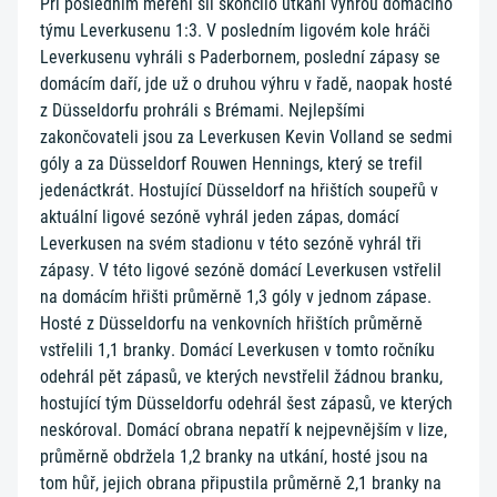
Při posledním měření sil skončilo utkání výhrou domácího
týmu Leverkusenu 1:3. V posledním ligovém kole hráči
Leverkusenu vyhráli s Paderbornem, poslední zápasy se
domácím daří, jde už o druhou výhru v řadě, naopak hosté
z Düsseldorfu prohráli s Brémami. Nejlepšími
zakončovateli jsou za Leverkusen Kevin Volland se sedmi
góly a za Düsseldorf Rouwen Hennings, který se trefil
jedenáctkrát. Hostující Düsseldorf na hřištích soupeřů v
aktuální ligové sezóně vyhrál jeden zápas, domácí
Leverkusen na svém stadionu v této sezóně vyhrál tři
zápasy. V této ligové sezóně domácí Leverkusen vstřelil
na domácím hřišti průměrně 1,3 góly v jednom zápase.
Hosté z Düsseldorfu na venkovních hřištích průměrně
vstřelili 1,1 branky. Domácí Leverkusen v tomto ročníku
odehrál pět zápasů, ve kterých nevstřelil žádnou branku,
hostující tým Düsseldorfu odehrál šest zápasů, ve kterých
neskóroval. Domácí obrana nepatří k nejpevnějším v lize,
průměrně obdržela 1,2 branky na utkání, hosté jsou na
tom hůř, jejich obrana připustila průměrně 2,1 branky na