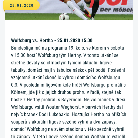
25. 01. 2020
Wolfsburg vs. Hertha - 25.01.2020 15:30
Bundesliga má na programu 19. kolo, ve kterém v sobotu
v 15:30 hostí Wolfsburg tým Herthy. V tomto utkání se
střetne devátý se čtrnáctým týmem aktuální ligové
tabulky, domácí mají v tabulce náskok pět bodů. Poslední
vzájemné utkání skončilo výhrou domácího Wolfsburgu
0:3. V posledním ligovém kole hráči Wolfsburgu prohráli s
Kölnem, jde již o jejich druhou prohru v řadě, stejně tak
hosté z Herthy prohráli s Bayernem. Nejvíc branek v dresu
Wolfsburgu vsítil Wouter Weghorst, v barvách Herthy dal
nejvíc branek Dodi Lukebakio. Hostující Hertha na hřištích
soupeřů v aktuální ligové sezóně vyhrála dva zápasy,
domácí Wolfsburg na svém stadionu v této sezóně vyhrál
tři zápasy. V této ligové sezóně domácí Wolfsburg vstřelil