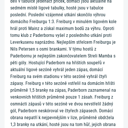
dělí v tabulce jedenáct příček, domácí jsou aktuálně na
sedmém místě ligové tabulky, hosté jsou v tabulce
poslední. Poslední vzájemné utkání skončilo výhrou
domácího Freiburgu 1:3. Freiburg v minulém ligovém kole
hrál proti Mainz a získal maximum bodů za výhru. Oproti
tomu klub z Paderbornu vyšel z posledního utkání proti
Leverkusenu naprázdno. Nejlepším střelcem Freiburgu je
Nils Petersen s osmi brankami. V týmu hostů z
Paderbornu je nejlepším zakončovatelem Streli Mamba s
pěti góly. Hostující Paderborn na hřištích soupeřů v
aktuální ligové sezóně vyhrál jeden zápas, domácí
Freiburg na svém stadionu v této sezóně vyhrál čtyři
zápasy. Freiburg v této sezóně vstřelil na domácím hřišti
průměrně 1,5 branky na zápas, Paderborn zaznamenal na
venkovních hřištích průměrně pouze 1 zásah. Freiburg z
osmnácti zápasů v této sezóně ve dvou nevstřelil žádný
gól, Paderborn neskóroval ve čtyřech zápasech. Domácí
obrana nepatří k nejpevnějším v lize, průměrně obdržela
1,3 branky na utkání, hosté jsou na tom hůř, jejich obrana