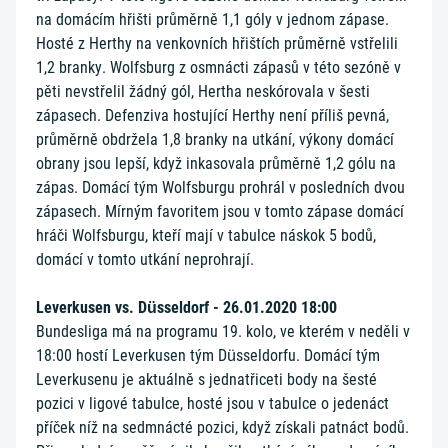
na domácím hřišti průměrně 1,1 góly v jednom zápase.
Hosté z Herthy na venkovních hřištích průměrně vstřelili
1,2 branky. Wolfsburg z osmnácti zápasů v této sezóně v
pěti nevstřelil žádný gól, Hertha neskórovala v šesti
zápasech. Defenziva hostující Herthy není příliš pevná,
průměrně obdržela 1,8 branky na utkání, výkony domácí
obrany jsou lepší, když inkasovala průměrně 1,2 gólu na
zápas. Domácí tým Wolfsburgu prohrál v posledních dvou
zápasech. Mírným favoritem jsou v tomto zápase domácí
hráči Wolfsburgu, kteří mají v tabulce náskok 5 bodů,
domácí v tomto utkání neprohrají.
Leverkusen vs. Düsseldorf - 26.01.2020 18:00
Bundesliga má na programu 19. kolo, ve kterém v neděli v
18:00 hostí Leverkusen tým Düsseldorfu. Domácí tým
Leverkusenu je aktuálně s jednatřiceti body na šesté
pozici v ligové tabulce, hosté jsou v tabulce o jedenáct
příček níž na sedmnácté pozici, když získali patnáct bodů.