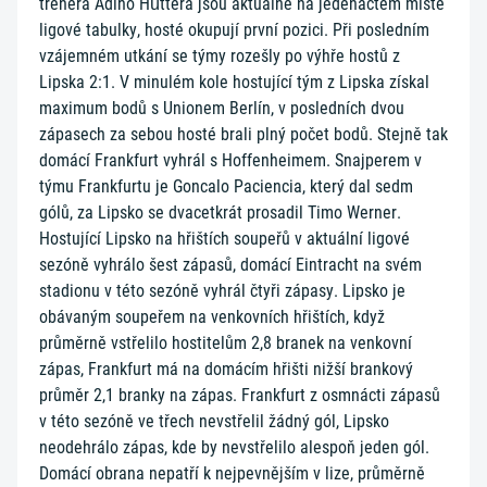
trenéra Adiho Hüttera jsou aktuálně na jedenáctém místě
ligové tabulky, hosté okupují první pozici. Při posledním
vzájemném utkání se týmy rozešly po výhře hostů z
Lipska 2:1. V minulém kole hostující tým z Lipska získal
maximum bodů s Unionem Berlín, v posledních dvou
zápasech za sebou hosté brali plný počet bodů. Stejně tak
domácí Frankfurt vyhrál s Hoffenheimem. Snajperem v
týmu Frankfurtu je Goncalo Paciencia, který dal sedm
gólů, za Lipsko se dvacetkrát prosadil Timo Werner.
Hostující Lipsko na hřištích soupeřů v aktuální ligové
sezóně vyhrálo šest zápasů, domácí Eintracht na svém
stadionu v této sezóně vyhrál čtyři zápasy. Lipsko je
obávaným soupeřem na venkovních hřištích, když
průměrně vstřelilo hostitelům 2,8 branek na venkovní
zápas, Frankfurt má na domácím hřišti nižší brankový
průměr 2,1 branky na zápas. Frankfurt z osmnácti zápasů
v této sezóně ve třech nevstřelil žádný gól, Lipsko
neodehrálo zápas, kde by nevstřelilo alespoň jeden gól.
Domácí obrana nepatří k nejpevnějším v lize, průměrně