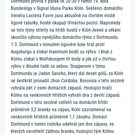
Dortmund přivítá v pátek ve 20:30 v rámci 19. kola
Bundesligy v Signal Iduna Parku Köln. Svěřenci domácího
trenéra Luciena Favre jsou aktuálně na čtvrtém místě
ligové tabulky, hosté okupují třináctou pozici. Naposledy
se tyto týmy střetly na hřišti hostů v Köln Areně a utkání
skončilo výhrou nynějšího domácího týmu z Dortmundu
1:3. Dortmund v minulém ligovém kole hrál proti
Augsburgu a získal maximum bodů za výhru. I klub z
Kölnu získal s Wolfsburgem tři body a jde již o čtvrtou
výhru v dlouhé řadě za sebou. Snajperem v týmu
Dortmundu je Jadon Sancho, který dal deset gólů, za Köln
se šestkrát prosadil Jhon Cordoba. Borussia v této sezóně
vyhrála pět z osmi domácích zápasů. Hostující hráči
Kölnu na venkovních hřištích vyhráli dva z devíti zápasů.
Dortmund v této sezóně vstřelil na domácím hřišti
průměrně 3,2 branky na zápas, Köln zaznamenal na
venkovních hřištích průměrně 1,1 zásahu. Domácí
Dortmund v tomto ročníku odehrál jen dva zápasy, ve
kterých nevstřelil žádnou branku, hostující tým Kölnu