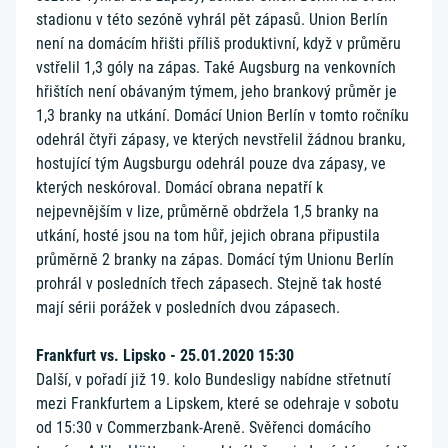
stadionu v této sezóně vyhrál pět zápasů. Union Berlín
není na domácím hřišti příliš produktivní, když v průměru
vstřelil 1,3 góly na zápas. Také Augsburg na venkovních
hřištích není obávaným týmem, jeho brankový průměr je
1,3 branky na utkání. Domácí Union Berlín v tomto ročníku
odehrál čtyři zápasy, ve kterých nevstřelil žádnou branku,
hostující tým Augsburgu odehrál pouze dva zápasy, ve
kterých neskóroval. Domácí obrana nepatří k
nejpevnějším v lize, průměrně obdržela 1,5 branky na
utkání, hosté jsou na tom hůř, jejich obrana připustila
průměrně 2 branky na zápas. Domácí tým Unionu Berlín
prohrál v posledních třech zápasech. Stejně tak hosté
mají sérii porážek v posledních dvou zápasech.
Frankfurt vs. Lipsko - 25.01.2020 15:30
Další, v pořadí již 19. kolo Bundesligy nabídne střetnutí
mezi Frankfurtem a Lipskem, které se odehraje v sobotu
od 15:30 v Commerzbank-Areně. Svěřenci domácího