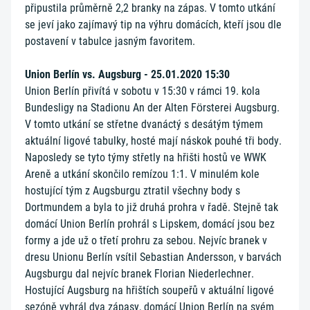
připustila průměrně 2,2 branky na zápas. V tomto utkání
se jeví jako zajímavý tip na výhru domácích, kteří jsou dle
postavení v tabulce jasným favoritem.
Union Berlín vs. Augsburg - 25.01.2020 15:30
Union Berlín přivítá v sobotu v 15:30 v rámci 19. kola
Bundesligy na Stadionu An der Alten Försterei Augsburg.
V tomto utkání se střetne dvanáctý s desátým týmem
aktuální ligové tabulky, hosté mají náskok pouhé tři body.
Naposledy se tyto týmy střetly na hřišti hostů ve WWK
Areně a utkání skončilo remízou 1:1. V minulém kole
hostující tým z Augsburgu ztratil všechny body s
Dortmundem a byla to již druhá prohra v řadě. Stejně tak
domácí Union Berlín prohrál s Lipskem, domácí jsou bez
formy a jde už o třetí prohru za sebou. Nejvíc branek v
dresu Unionu Berlín vsítil Sebastian Andersson, v barvách
Augsburgu dal nejvíc branek Florian Niederlechner.
Hostující Augsburg na hřištích soupeřů v aktuální ligové
sezóně vyhrál dva zápasy, domácí Union Berlín na svém