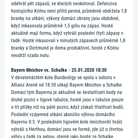
odehrál pět zápasů, ve kterých neskóroval. Defenziva
hostujícího Kölnu není příliš pevná, průměrně obdržela 1,8
branky na utkání, výkony domácí obrany jsou obdobné,
když inkasovala průměrně 1,5 gólu na zápas. Hosté
aktuálně mají formu, když vyhráli poslední čtyři zápasy v
řadě. Hosté inkasovali v minulých zápasech průměrně 1,8
branky a Dortmund je doma produktivní, hosté z Kölnu
neudrží vzadu nulu.
Bayern Mnichov vs. Schalke - 25.01.2020 18:30
V devatenáctém kole Bundesligy se spolu v sobotu v
Allianz Areně od 18:30 utkají Bayern Mnichov a Schalke.
Domácí tým Bayernu je aktuálně se šestatřiceti body na
druhé pozici v ligové tabulce, hosté jsou v tabulce pouze
o tři příčky níž na páté pozici, když získali třiatřicet bodů.
Poslední vzájemné utkání skončilo výhrou domácího
Bayernu 0:3. V posledním ligovém kole mnichovští hráči
vyhráli s Herthou, domácí jsou ve formě, jde již o čtvrtou
výhru v řadě za sebou, stejně jako hosté ze Schalke