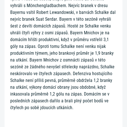
vyhráli s Mönchengladbachem. Nejvíc branek v dresu
Bayernu vsítil Robert Lewandowski, v barvách Schalke dal
nejvíc branek Suat Serdar. Bayern v této sezóně vyhráli
šest z devíti domácích zápasů. Hosté ze Schalke venku
uhráli čtyři výhry z osmi zápasů. Bayern Mnichov je na
domácím hřišti produktivní, když v průměru vstřelil 3,1
góly na zápas. Oproti tomu Schalke není venku nijak
produktivním týmem, jeho brankový průměr je 1,9 branky
na utkání. Bayern Mnichov z osmnácti zápasů v této
sezóně ze žádného nevyšel střelecky naprázdno, Schalke
neskórovalo ve čtyřech zápasech. Defenziva hostujícího
Schalke není příliš pevná, průměrně obdržela 1,2 branky
na utkání, výkony domácí obrany jsou obdobné, když
inkasovala průměrně 1,2 gólu na zápas. Domácím se v
posledních zápasech dařilo a brali plný počet bodů ve
čtyřech po sobě jdoucích utkáních.