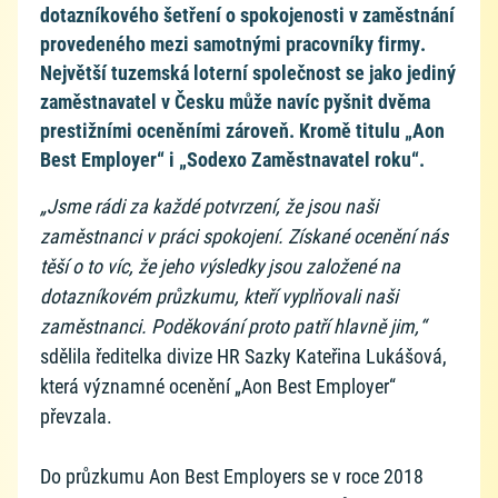
dotazníkového šetření o spokojenosti v zaměstnání
provedeného mezi samotnými pracovníky firmy.
Největší tuzemská loterní společnost se jako jediný
zaměstnavatel v Česku může navíc pyšnit dvěma
prestižními oceněními zároveň. Kromě titulu „Aon
Best Employer“ i „Sodexo Zaměstnavatel roku“.
„Jsme rádi za každé potvrzení, že jsou naši
zaměstnanci v práci spokojení. Získané ocenění nás
těší o to víc, že jeho výsledky jsou založené na
dotazníkovém průzkumu, kteří vyplňovali naši
zaměstnanci. Poděkování proto patří hlavně jim,“
sdělila ředitelka divize HR Sazky Kateřina Lukášová,
která významné ocenění „Aon Best Employer“
převzala.
Do průzkumu Aon Best Employers se v roce 2018