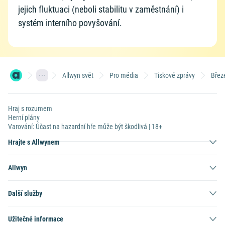
jejich fluktuaci (neboli stabilitu v zaměstnání) i
systém interního povyšování.
Allwyn svět
Pro média
Tiskové zprávy
Břez
Hraj s rozumem
Herní plány
Varování: Účast na hazardní hře může být škodlivá | 18+
Hrajte s Allwynem
Allwyn
Další služby
Užitečné informace