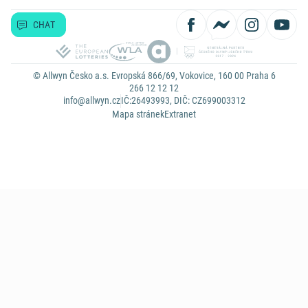
CHAT
© Allwyn Česko a.s. Evropská 866/69, Vokovice, 160 00 Praha 6
266 12 12 12
info@allwyn.cz
IČ:26493993, DIČ: CZ699003312
Mapa stránek
Extranet