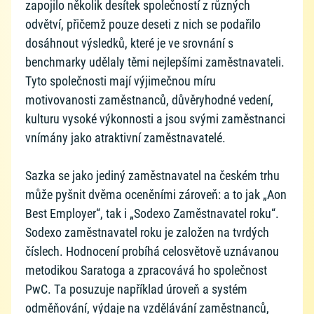
zapojilo několik desítek společností z různých
odvětví, přičemž pouze deseti z nich se podařilo
dosáhnout výsledků, které je ve srovnání s
benchmarky udělaly těmi nejlepšími zaměstnavateli.
Tyto společnosti mají výjimečnou míru
motivovanosti zaměstnanců, důvěryhodné vedení,
kulturu vysoké výkonnosti a jsou svými zaměstnanci
vnímány jako atraktivní zaměstnavatelé.
Sazka se jako jediný zaměstnavatel na českém trhu
může pyšnit dvěma oceněními zároveň: a to jak „Aon
Best Employer“, tak i „Sodexo Zaměstnavatel roku“.
Sodexo zaměstnavatel roku je založen na tvrdých
číslech. Hodnocení probíhá celosvětově uznávanou
metodikou Saratoga a zpracovává ho společnost
PwC. Ta posuzuje například úroveň a systém
odměňování, výdaje na vzdělávání zaměstnanců,