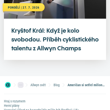
PONDĚLÍ | 27. 7. 2026
Kryštof Král: Když je kolo
svobodou. Příběh cyklistického
talentu z Allwyn Champs
Allwyn svět
Blog
Američan si setřel miliony, jeho přítelkyně ale vyhrála jackpot
Hraj s rozumem
Herní plány