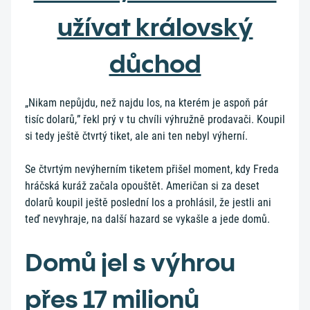
užívat královský
důchod
„Nikam nepůjdu, než najdu los, na kterém je aspoň pár
tisíc dolarů,” řekl prý v tu chvíli výhružně prodavači. Koupil
si tedy ještě čtvrtý tiket, ale ani ten nebyl výherní.
Se čtvrtým nevýherním tiketem přišel moment, kdy Freda
hráčská kuráž začala opouštět. Američan si za deset
dolarů koupil ještě poslední los a prohlásil, že jestli ani
teď nevyhraje, na další hazard se vykašle a jede domů.
Domů jel s výhrou
přes 17 milionů