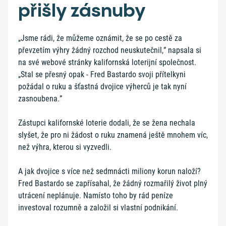
přišly zásnuby
„Jsme rádi, že můžeme oznámit, že se po cestě za
převzetím výhry žádný rozchod neuskutečnil,” napsala si
na své webové stránky kalifornská loterijní společnost.
„Stal se přesný opak - Fred Bastardo svoji přítelkyni
požádal o ruku a šťastná dvojice výherců je tak nyní
zasnoubena.”
Zástupci kalifornské loterie dodali, že se žena nechala
slyšet, že pro ni žádost o ruku znamená ještě mnohem víc,
než výhra, kterou si vyzvedli.
A jak dvojice s více než sedmnácti miliony korun naloží?
Fred Bastardo se zapřísahal, že žádný rozmařilý život plný
utrácení neplánuje. Namísto toho by rád peníze
investoval rozumně a založil si vlastní podnikání.