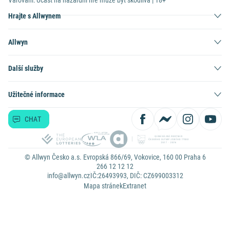
Varování: Účast na hazardní hře může být škodlivá | 18+
Hrajte s Allwynem
Allwyn
Další služby
Užitečné informace
CHAT
© Allwyn Česko a.s. Evropská 866/69, Vokovice, 160 00 Praha 6
266 12 12 12
info@allwyn.cz
IČ:26493993, DIČ: CZ699003312
Mapa stránek
Extranet