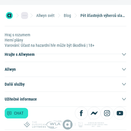
Allwyn svět
Blog
Pět šťastných výherců slaví! Sazka Klub rozdává radost i v roce 2025
Hraj s rozumem
Herní plány
Varování: Účast na hazardní hře může být škodlivá | 18+
Hrajte s Allwynem
Allwyn
Další služby
Užitečné informace
CHAT