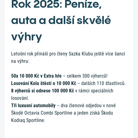
Rok 2025: Peníze,
auta a další skvělé
výhry
Letošní rok přináší pro členy Sazka Klubu ještě více šancí
na výhru:
50x 10 000 Kč v Extra hře
– celkem 300 výherců!
Losování Kola štěstí o 10 000 Kč
– dalších 110 šťastlivců.
8 výherců si odnese 100 000 Kč
v rámci speciálních
losování.
Tři luxusní automobily
– dva členové odjedou v nové
Škodě Octavia Combi Sportline a jeden získá Škodu
Kodiaq Sportline.