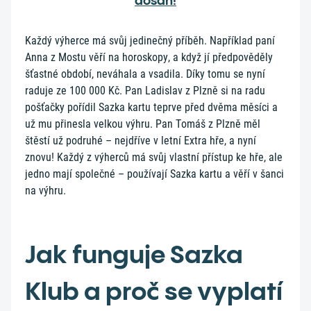
dosah!
Každý výherce má svůj jedinečný příběh. Například paní
Anna z Mostu věří na horoskopy, a když jí předpověděly
šťastné období, neváhala a vsadila. Díky tomu se nyní
raduje ze 100 000 Kč. Pan Ladislav z Plzně si na radu
pošťačky pořídil Sazka kartu teprve před dvěma měsíci a
už mu přinesla velkou výhru. Pan Tomáš z Plzně měl
štěstí už podruhé – nejdříve v letní Extra hře, a nyní
znovu! Každý z výherců má svůj vlastní přístup ke hře, ale
jedno mají společné – používají Sazka kartu a věří v šanci
na výhru.
Jak funguje Sazka
Klub a proč se vyplatí