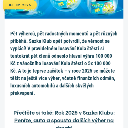
05. 02. 2025
Pět výherců, pět radostných momentů a pět různých
příběhů. Sazka Klub opět potvrdil, že věrnost se
vyplácí! V pravidelném losování Kola štěstí si
tentokrát pět členů odneslo hlavní výhru 100 000
Kč z vánočního losování Kola štěstí o 5x 100 000
Kč. A to je teprve začátek – v roce 2025 se můžete
těšit na ještě více výher, včetně finančních odměn,
luxusních automobilů a dalších skvělých
překvapení.
Přečtěte si také: Rok 2025 v Sazka Klubu:
Peníze, auta a spousta dalších výher na