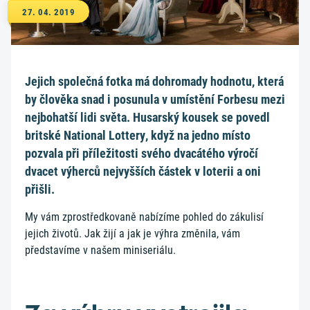
27. 04. 2019
Jejich společná fotka má dohromady hodnotu, která
by člověka snad i posunula v umístění Forbesu mezi
nejbohatší lidi světa. Husarský kousek se povedl
britské National Lottery, když na jedno místo
pozvala při příležitosti svého dvacátého výročí
dvacet výherců nejvyšších částek v loterii a oni
přišli.
My vám zprostředkovaně nabízíme pohled do zákulisí
jejich životů. Jak žijí a jak je výhra změnila, vám
představíme v našem miniseriálu.