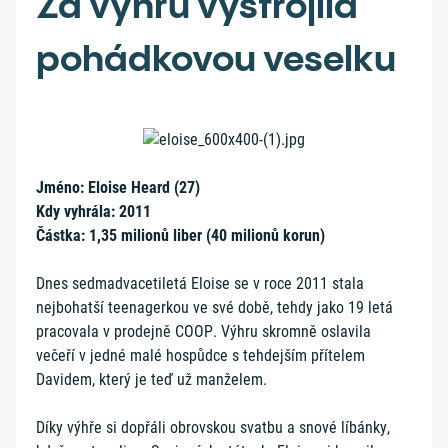
Za výhru vystrojila
pohádkovou veselku
Jméno: Eloise Heard (27)
Kdy vyhrála: 2011
Částka: 1,35 milionů liber (40 milionů korun)
Dnes sedmadvacetiletá Eloise se v roce 2011 stala
nejbohatší teenagerkou ve své době, tehdy jako 19 letá
pracovala v prodejně COOP. Výhru skromně oslavila
večeří v jedné malé hospůdce s tehdejším přítelem
Davidem, který je teď už manželem.
Díky výhře si dopřáli obrovskou svatbu a snové líbánky,