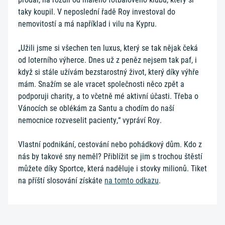
taky koupil. V neposlední řadě Roy investoval do
nemovitostí a má například i vilu na Kypru.
„Užili jsme si všechen ten luxus, který se tak nějak čeká
od loterního výherce. Dnes už z peněz nejsem tak paf, i
když si stále užívám bezstarostný život, který díky výhře
mám. Snažím se ale vracet společnosti něco zpět a
podporuji charity, a to včetně mé aktivní účasti. Třeba o
Vánocích se oblékám za Santu a chodím do naší
nemocnice rozveselit pacienty,“ vypráví Roy.
Vlastní podnikání, cestování nebo pohádkový dům. Kdo z
nás by takové sny neměl? Přiblížit se jim s trochou štěstí
můžete díky Sportce, která naděluje i stovky milionů. Tiket
na příští slosování získáte
na tomto odkazu
.