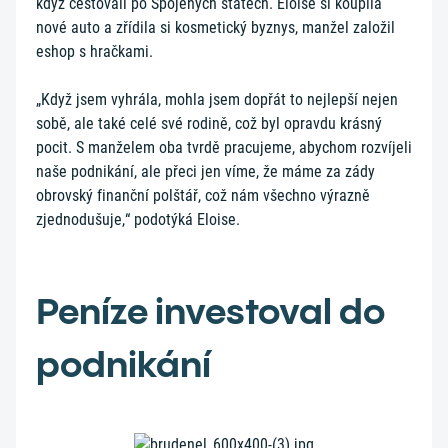
když cestovali po Spojených státech. Eloise si koupila
nové auto a zřídila si kosmetický byznys, manžel založil
eshop s hračkami.
„Když jsem vyhrála, mohla jsem dopřát to nejlepší nejen
sobě, ale také celé své rodině, což byl opravdu krásný
pocit. S manželem oba tvrdě pracujeme, abychom rozvíjeli
naše podnikání, ale přeci jen víme, že máme za zády
obrovský finanční polštář, což nám všechno výrazně
zjednodušuje,“ podotýká Eloise.
Peníze investoval do
podnikání