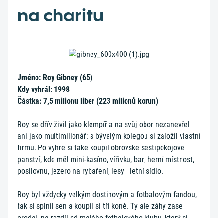
na charitu
Jméno: Roy Gibney (65)
Kdy vyhrál: 1998
Částka: 7,5 milionu liber (223 milionů korun)
Roy se dřív živil jako klempíř a na svůj obor nezanevřel
ani jako multimilionář: s bývalým kolegou si založil vlastní
firmu. Po výhře si také koupil obrovské šestipokojové
panství, kde měl mini-kasíno, vířivku, bar, herní místnost,
posilovnu, jezero na rybaření, lesy i letní sídlo.
Roy byl vždycky velkým dostihovým a fotbalovým fandou,
tak si splnil sen a koupil si tři koně. Ty ale záhy zase
prodal, na rozdíl od malého fotbalového klubu, který si