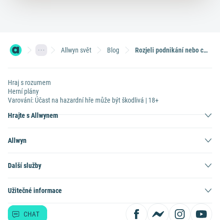
Allwyn svět
Blog
Rozjeli podnikání nebo cestují. Co dělají největší loterní výherci? (I. díl)
Hraj s rozumem
Herní plány
Varování: Účast na hazardní hře může být škodlivá | 18+
Hrajte s Allwynem
Allwyn
Další služby
Užitečné informace
CHAT