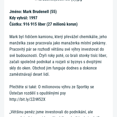
Jméno: Mark Brudenell (55)
Kdy vyhrál: 1997
Částka: 916 915 liber (27 milionů korun)
Mark byl řidičem kamionu, který převážel chemikálie, jeho
manželka zase pracovala jako manažerka místní pekárny.
Pracovitý pár se rozhodl většinu své výhry investovat do
své budoucnosti. Čtyři roky poté, co brali stovky tisíc liber,
začali společně podnikat a rozjeli si byznys s dvojitými
skly do oken. Obchod jim funguje dodnes a dokonce
zaměstnávají deset lidí.
Přečtěte si také: O milionovou výhru ze Sportky se
Ústečan rozdělí s opuštěnými psy
http://bit.ly/2ZrW52X
„Většinu peněz jsme investovali do podnikání, ale