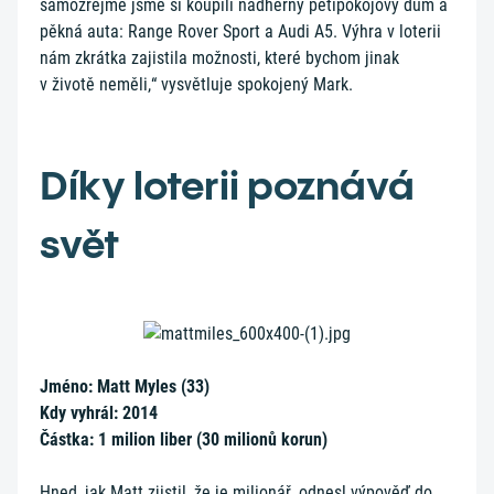
samozřejmě jsme si koupili nádherný pětipokojový dům a
pěkná auta: Range Rover Sport a Audi A5. Výhra v loterii
nám zkrátka zajistila možnosti, které bychom jinak
v životě neměli,“ vysvětluje spokojený Mark.
Díky loterii poznává
svět
Jméno: Matt Myles (33)
Kdy vyhrál: 2014
Částka: 1 milion liber (30 milionů korun)
Hned, jak Matt zjistil, že je milionář, odnesl výpověď do