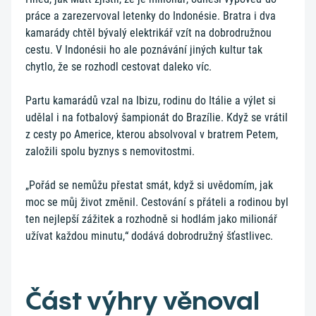
práce a zarezervoval letenky do Indonésie. Bratra i dva
kamarády chtěl bývalý elektrikář vzít na dobrodružnou
cestu. V Indonésii ho ale poznávání jiných kultur tak
chytlo, že se rozhodl cestovat daleko víc.
Partu kamarádů vzal na Ibizu, rodinu do Itálie a výlet si
udělal i na fotbalový šampionát do Brazílie. Když se vrátil
z cesty po Americe, kterou absolvoval v bratrem Petem,
založili spolu byznys s nemovitostmi.
„Pořád se nemůžu přestat smát, když si uvědomím, jak
moc se můj život změnil. Cestování s přáteli a rodinou byl
ten nejlepší zážitek a rozhodně si hodlám jako milionář
užívat každou minutu,“ dodává dobrodružný šťastlivec.
Část výhry věnoval