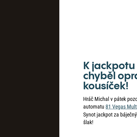
K jackpotu
chyběl op
kousíček!
Hráč Michal v pátek poz
automatu
81 Vegas Multi
Synot jackpot za báječn
šlak!