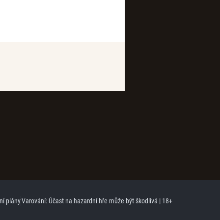
ní plány
Varování: Účast na hazardní hře může být škodlivá | 18+