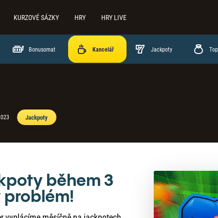
KURZOVÉ SÁZKY
HRY
HRY LIVE
Bonusomat
Jackpoty
Top
Jackpoty
2023
ckpoty během 3
 problém!
er vyplácíme měsíčně na jackpotech