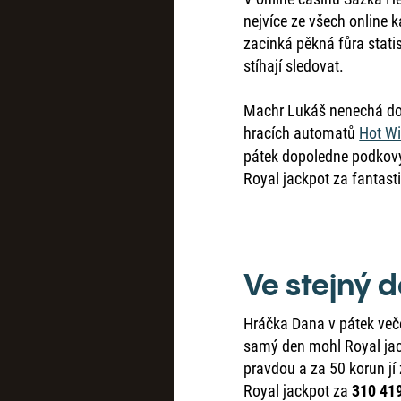
nejvíce ze všech online 
zacinká pěkná fůra stati
stíhají sledovat.
Machr Lukáš nenechá dop
hracích automatů
Hot Wi
pátek dopoledne podkovy
Royal jackpot za fantas
Ve stejný 
Hráčka Dana v pátek veče
samý den mohl Royal jackp
pravdou a za 50 korun jí
Royal jackpot za
310 41