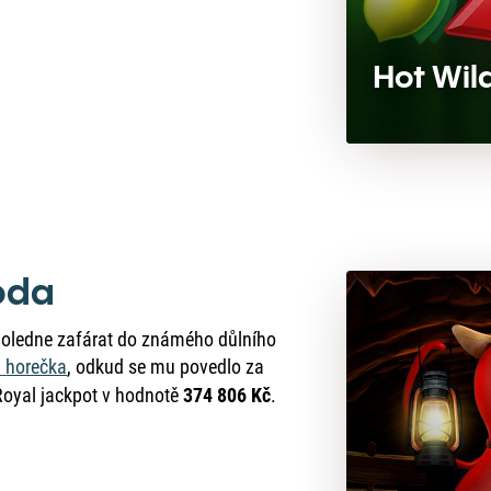
Hot Wil
oda
dpoledne zafárat do známého důlního
á
horečka
, odkud se mu povedlo za
Royal jackpot v hodnotě
374
806
Kč
.