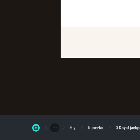
Hry
Kancelář
3 Royal jackp