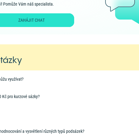
í! Pomůže Vám náš specialista.
ZAHÁJIT CHAT
otázky
můžu využívat?
0 Kč pro kurzové sázky?
yhodnocování a vysvětlení různých typů podsázek?