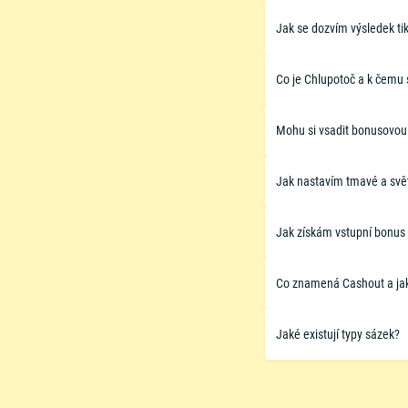
Jak se dozvím výsledek ti
Co je Chlupotoč a k čemu 
​Mohu si vsadit bonusovou
Jak nastavím tmavé a svě
Jak získám vstupní bonus
Co znamená Cashout a ja
​Jaké existují typy sázek?