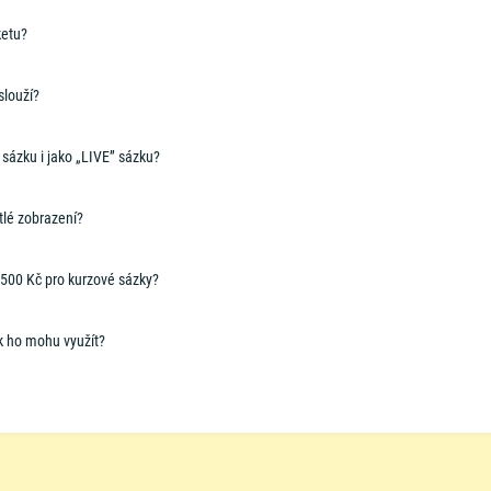
ketu?
slouží?
 sázku i jako „LIVE” sázku?
tlé zobrazení?
 500 Kč pro kurzové sázky?
k ho mohu využít?