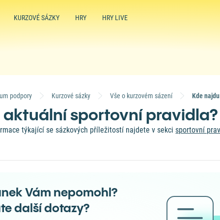
KURZOVÉ SÁZKY
HRY
HRY LIVE
rum podpory
Kurzové sázky
Vše o kurzovém sázení
 aktuální sportovní pravidla?
formace týkající se sázkových příležitostí najdete v sekci
sportovní prav
ánek Vám nepomohl?
te další dotazy?