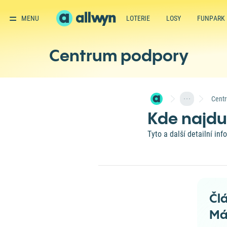
MENU
LOTERIE
LOSY
FUNPARK
Centrum podpory
Cent
Kde najdu
Tyto a další detailní in
Čl
Má