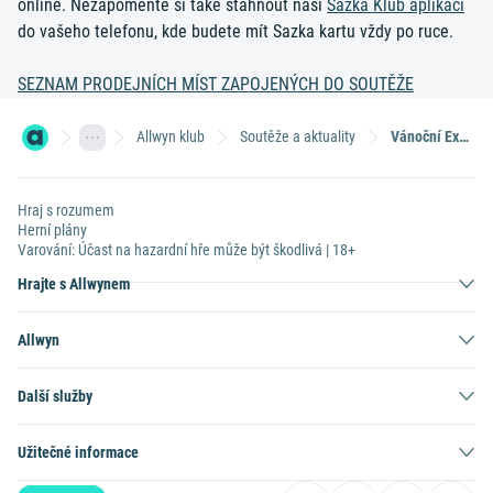
online. Nezapomeňte si také stáhnout naší
Sazka Klub aplikaci
do vašeho telefonu, kde budete mít Sazka kartu vždy po ruce.
SEZNAM PRODEJNÍCH MÍST ZAPOJENÝCH DO SOUTĚŽE
Allwyn klub
Soutěže a aktuality
Vánoční Extra hra o 50x 10 000 Kč
Hraj s rozumem
Herní plány
Varování: Účast na hazardní hře může být škodlivá | 18+
Hrajte s Allwynem
Allwyn
Další služby
Užitečné informace