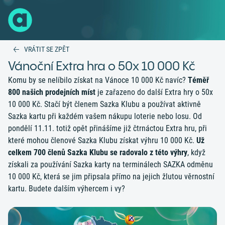
VRÁTIT SE ZPĚT
Vánoční Extra hra o 50x 10 000 Kč
Komu by se nelíbilo získat na Vánoce 10 000 Kč navíc?
Téměř
800 našich prodejních míst
je zařazeno do další Extra hry o 50x
10 000 Kč. Stačí být členem Sazka Klubu a používat aktivně
Sazka kartu při každém vašem nákupu loterie nebo losu. Od
pondělí 11.11. totiž opět přinášíme již čtrnáctou Extra hru, při
které mohou členové Sazka Klubu získat výhru 10 000 Kč.
Už
celkem 700 členů Sazka Klubu se radovalo z této výhry
, když
získali za používání Sazka karty na terminálech SAZKA odměnu
10 000 Kč, která se jim připsala přímo na jejich žlutou věrnostní
kartu. Budete dalším výhercem i vy?