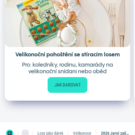
Velikonoční pohoštění se stíracím losem
Pro: koledníky, rodinu, kamarády na
velikonoční snídani nebo oběd
JAK DAROVAT
Losy jako dárek
Velikonoce
2026 Jarní zajíček se Zlatým rounem