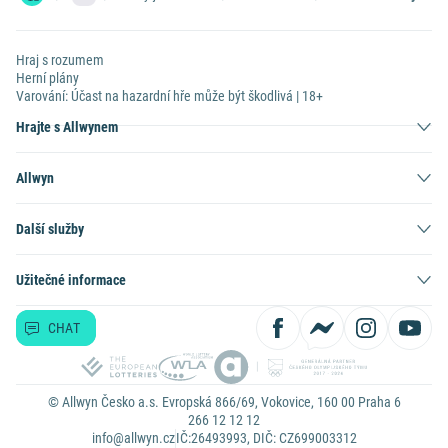
Hraj s rozumem
Herní plány
Varování: Účast na hazardní hře může být škodlivá | 18+
Hrajte s Allwynem
Allwyn
Další služby
Užitečné informace
CHAT
© Allwyn Česko a.s. Evropská 866/69, Vokovice, 160 00 Praha 6
266 12 12 12
info@allwyn.cz
IČ:26493993, DIČ: CZ699003312