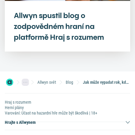
Allwyn spustil blog o
zodpovědném hraní na
platformě Hraj s rozumem
Allwyn svět
Blog
Jak může vypadat rok, když vám každý den přistane tisícikoruna navíc?
Hraj s rozumem
Herní plány
Varování: Účast na hazardní hře může být škodlivá | 18+
Hrajte s Allwynem