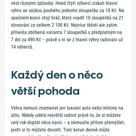
vést různými způsoby. Hned čtyři výherci získali hlavní
výhru se sázkou pouhého jednoho sloupečku za 10 Kč. Na
opačném konci stojí hráč, který vsadil 10 sloupečků na 21
slosování za celkem 2 100 Kč. Nejvíce štěstí ale zatím
přinesla oblíbená varianta 7 sloupečků s předplatným na
7 dní za 490 Kč – právě s ní se z hlavní výhry radovalo už
14 výherců.
Každý den o něco
větší pohoda
Výhra nemusí znamenat jen luxusní auto nebo miliony na
účtu. Někdy udělá největší radost právě to, že si můžete
celý rok dopřát něco navíc – a nemusíte přitom přemýšlet,
jestli si to můžete dovolit. Tisíc korun denně může