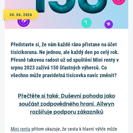
30. 06. 2026
Představte si, že vám každé ráno přistane na účet
tisícikoruna. Ne jednou, ale každý den po celý rok.
Přesně takovou radost už od spuštění Mini renty v
srpnu 2023 zažívá 150 šťastných výherců. Co
všechno může pravidelná tisícovka navíc změnit?
Přečtěte si také: Duševní pohoda jako
součást zodpovědného hraní. Allwyn
rozšiřuje podporu zákazníků
Mini renta
přitom ukazuje, že cesta k hlavní výhře může