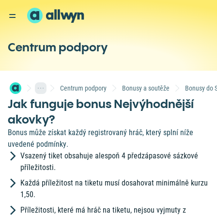
Centrum podpory
Centrum podpory
Bonusy a soutěže
Bonusy do 
Jak funguje bonus Nejvýhodnější
akovky?
Bonus může získat každý registrovaný hráč, který splní níže
uvedené podmínky.
Vsazený tiket obsahuje alespoň 4 předzápasové sázkové
příležitosti.
Každá příležitost na tiketu musí dosahovat minimálně kurzu
1,50.
Příležitosti, které má hráč na tiketu, nejsou vyjmuty z