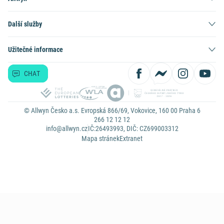
Další služby
Užitečné informace
CHAT
© Allwyn Česko a.s. Evropská 866/69, Vokovice, 160 00 Praha 6
266 12 12 12
info@allwyn.cz
IČ:26493993, DIČ: CZ699003312
Mapa stránek
Extranet