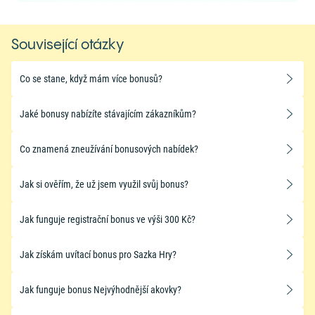
Související otázky
Co se stane, když mám více bonusů?
Jaké bonusy nabízíte stávajícím zákazníkům?
Co znamená zneužívání bonusových nabídek?
Jak si ověřím, že už jsem využil svůj bonus?
Jak funguje registrační bonus ve výši 300 Kč?
Jak získám uvítací bonus pro Sazka Hry?
Jak funguje bonus Nejvýhodnější akovky?