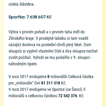
cinkla štěstěna.
Sportka: 7 638 607 Kč
Výhra v prvním pořadí a v prvním tahu míří do
Zlínského kraje. V prodejně tabáku si tam vsadil
sázející doslova na poslední chvíli plný tiket. Osm
sloupců si vyplnil vlastními čísli a dva sloupce nechal
zvolit počítač. Vyhrát se mu podařilo v 9. sloupci -
náhodným tipem.
V roce 2017 evidujeme
8
milionářů! Celková částka
pro „milionáře“ činí
81 311 318
Kč.
V roce 2017 evidujeme ve Sportce (se Šancí) 5
milionářů s celkovou částkou
72 542 376
Kč.