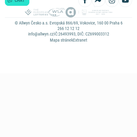
CHAT
© Allwyn Česko a.s. Evropská 866/69, Vokovice, 160 00 Praha 6
266 12 12 12
info@allwyn.cz
IČ:26493993, DIČ: CZ699003312
Mapa stránek
Extranet