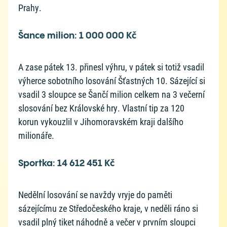
Prahy.
Šance milion: 1 000 000 Kč
A zase pátek 13. přinesl výhru, v pátek si totiž vsadil
výherce sobotního losování Šťastných 10. Sázející si
vsadil 3 sloupce se Šančí milion celkem na 3 večerní
slosování bez Královské hry. Vlastní tip za 120
korun vykouzlil v Jihomoravském kraji dalšího
milionáře.
Sportka: 14 612 451 Kč
Nedělní losování se navždy vryje do paměti
sázejícímu ze Středočeského kraje, v neděli ráno si
vsadil plný tiket náhodně a večer v prvním sloupci