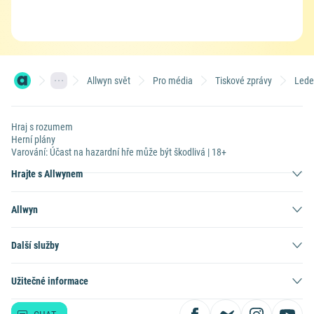
Allwyn svět
Pro média
Tiskové zprávy
Lede
Hraj s rozumem
Herní plány
Varování: Účast na hazardní hře může být škodlivá | 18+
Hrajte s Allwynem
Allwyn
Další služby
Užitečné informace