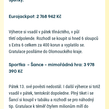
Eurojackpot: 2 768 942 Kč
Výherce si vsadil v pátek třináctého, v půl
třetí odpolende. Rozhodl se koupit si hned 6 sloupců
s Extra 6 celkem za 400 korun a vyplatilo se.
Gratulace posíláme do Olomouckého kraje.
Sportka - Šance - mimořádná hra: 3 978
390 Kč
Pátek 13. své pověsti nedostál. I další výherce si totiž
vsadil v pátek, tentokrát dopoledne. Plný tiket i se
Šancí si koupil v tabáku a rozhodl se pro náhodný
tip. Gratulace k téměř čtyřem milionům míří do