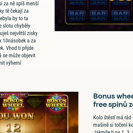
si za ně spíš menší
ky tě čekají za
nebyla by to ta
e slotu chyběly
uješ největší zisky
k 10násobek a za
. Vhod ti přijde
á se může objevit
nit výherní
Bonus whee
free spinů
Kolo štěstí má rád
mašině si točení ko
Jakmile ti na 1. 3.