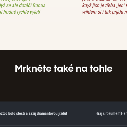
dyž se ale dotáčí Bonus
když jich je třeba ‚jen
i hodně rychle vyletí
wildem si i tak přijdu 
Mrkněte také na tohle
oztoč kolo štěstí a zažij diamantovou jízdu!
Hraj s rozumem
Her