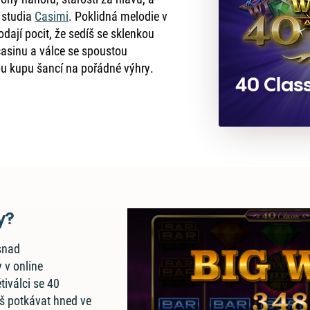
 studia
Casimi
. Poklidná melodie v
odají pocit, že sedíš se sklenkou
casinu a válce se spoustou
ou kupu šancí na pořádné výhry.
40 Class
y?
snad
 v online
iválci se 40
eš potkávat hned ve