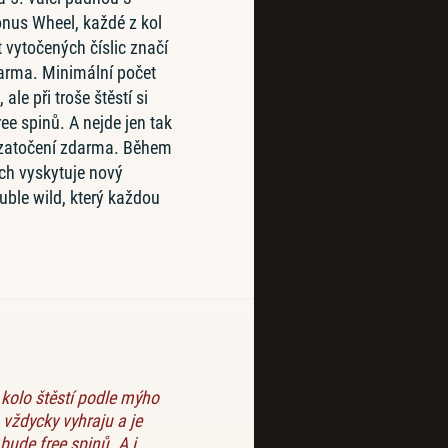
nus Wheel, každé z kol
t vytočených číslic značí
darma. Minimální počet
ale při troše štěstí si
ee spinů. A nejde jen tak
 zatočení zdarma. Během
ch vyskytuje nový
uble wild, který každou
 kolo štěstí podle mýho
vždycky vyhraju a je
bude free spinů. A i