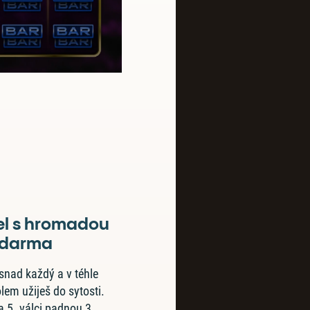
l s hromadou
 zdarma
 snad každý a v téhle
lem užiješ do sytosti.
 a 5. válci padnou 3