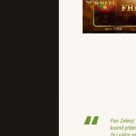
Pan Zelený:
kromě příje
že i válce se