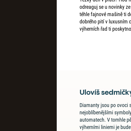
odreaguj se u novinky ze
téhle fajnové mašině ti d
dobrého pití v luxusním 
výherních řad ti poskytn
Ulovíš sedmičk
Diamanty jsou po ovoci 
nejoblíbenějšími symboly
automatech. V tomhle pět
výherními liniemi je bud