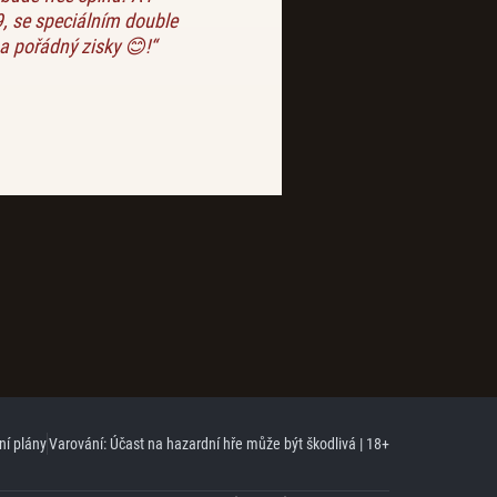
‘ 9, se speciálním double
na pořádný zisky 😊!“
ní plány
Varování: Účast na hazardní hře může být škodlivá | 18+