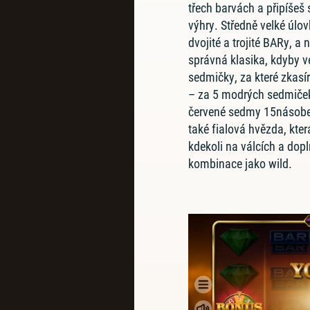
třech barvách a připíšeš 
výhry. Středně velké úlov
dvojité a trojité BARy, a 
správná klasika, kdyby v
sedmičky, za které zkasír
– za 5 modrých sedmiče
červené sedmy 15násobek
také fialová hvězda, kter
kdekoli na válcích a dopl
kombinace jako wild.