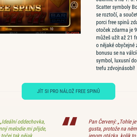
Scatter symboly Bo
se roztočí, a souče
porci free spinů z
otoček zdarma je 9, 
můžeš užít až 21 fr
o nějaké obyčejné
bonusu se na válcí
symbol, luxusní do
trefu zdvojnásobí!
JÍT SI PRO NÁLOŽ FREE SPINŮ
 „Ideální oddechovka,
Pan Červený: „Tohle je
mný melodie mi přijde,
gusta, protože na něm 
 točej tak nějak
jenom otázka, kolik to 