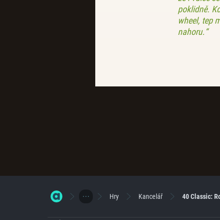
poklidně. K
wheel, tep m
nahoru.“
Hry
Kancelář
40 Classic: R