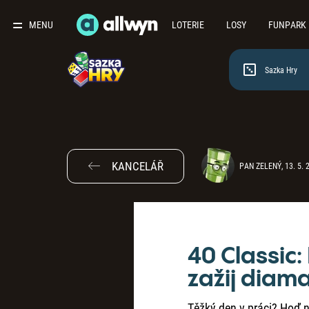
MENU
LOTERIE
LOSY
FUNPARK
Sazka Hry
KANCELÁŘ
PAN ZELENÝ, 13. 5. 
40 Classic:
zažij diama
Těžký den v práci? Hoď n