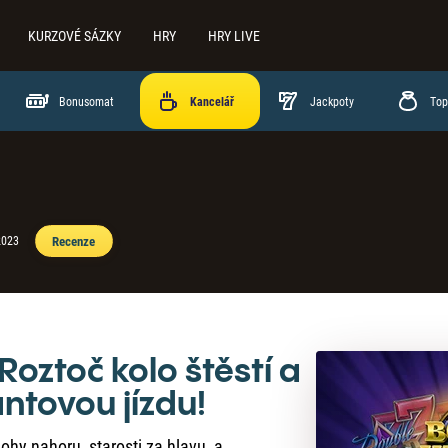
KURZOVÉ SÁZKY
HRY
HRY LIVE
Bonusomat
Jackpoty
Top
Recenze
2023
 Roztoč kolo štěstí a
ntovou jízdu!
ohy nahoru, starosti za hlavu, a