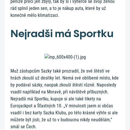
peníze přeci jen zbyly, tak by si i výherce se svojí ženou
rád splnil jeden sen, a to je nákup auta, které by už
konečně mělo klimatizaci.
Nejradši má Sportku
Muž zástupcům Sazky také prozradil, že své štěstí ve
hrách zkouší už desítky let. Nemá své oblíbené místo, kde
by podával sázky, naopak zkouší štěstí různě. Naposledy
vsadil například na Moravě, při návštěvě příbuzných.
Nejradši má Sportku, kupuje si ale také tikety na
Eurojackpot a Šťastných 10. „V minulosti jsem si občas
vsadil i bez karty Sazka Klubu, po této krásné výhře si ale
můžete být jisti, že už to v budoucnu nikdy neudělám,”
smál se Čech.