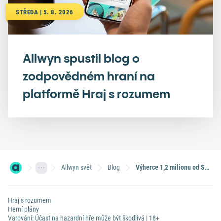
STŘEDA | 5. 8. 2026
Allwyn spustil blog o
zodpovědném hraní na
platformě Hraj s rozumem
Allwyn svět
Blog
Výherce 1,2 milionu od Sazka Klubu dá peníze svým dětem
Hraj s rozumem
Herní plány
Varování: Účast na hazardní hře může být škodlivá | 18+