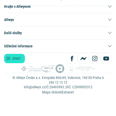
Hrajte s Allwynem
Allwyn
Další služby
Užitečné informace
CHAT
© Allwyn Česko a.s. Evropská 866/69, Vokovice, 160 00 Praha 6
266 12 12 12
info@allwyn.cz
IČ:26493993, DIČ: CZ699003312
Mapa stránek
Extranet