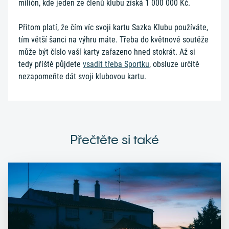
milión, kde jeden ze členů klubu získá 1 000 000 Kč.
Přitom platí, že čím víc svoji kartu Sazka Klubu používáte,
tím větší šanci na výhru máte. Třeba do květnové soutěže
může být číslo vaší karty zařazeno hned stokrát. Až si
tedy příště půjdete
vsadit třeba Sportku
, obsluze určitě
nezapomeňte dát svoji klubovou kartu.
Přečtěte si také