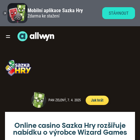
Mobilní aplikace Sazka Hry
STÁHNOUT
Zdarma ke stažení
PAN ZELENÝ, 7. 4. 2025
Jak hrát
Online casino Sazka Hry rozšiřuje
nabídku o výrobce Wizard Games