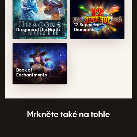
12 Super Hot
Dragons of the North
Diamonds
Book of
Enchantments
Mrkněte také na tohle