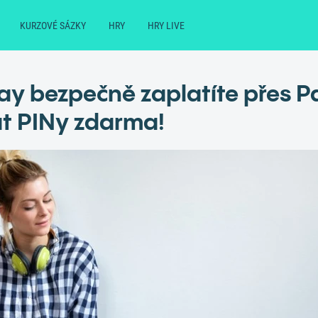
KURZOVÉ SÁZKY
HRY
HRY LIVE
ay bezpečně zaplatíte přes P
t PINy zdarma!