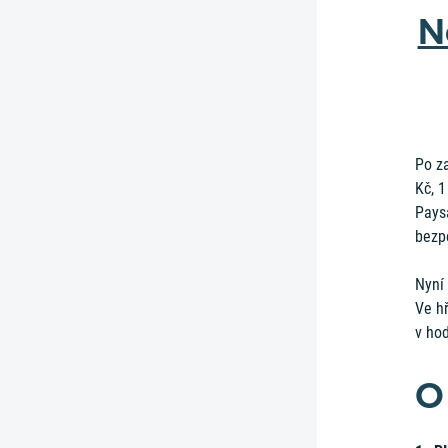
N
Po z
Kč, 1
Pays
bezpe
Nyní
Ve h
v ho
O 