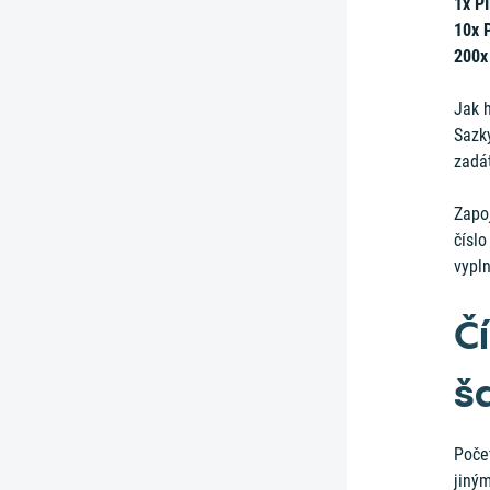
1x P
10x 
200x
Jak h
Sazk
zadá
Zapo
číslo
vypln
Č
š
Počet
jiným