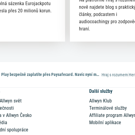
lná sázenka Eurojackpotu
nově najdete blog s praktick
esla přes 20 milionů korun.
články, podcastem i
audiocoachingy pro zodpov
hraní.
Na Google Play bezpečně zaplatíte přes Paysafecard. Navíc nyní můžete vyhrát PINy zdarma!
Hraj s rozumem
Her
n
Další služby
 Allwyn svět
Allwyn Klub
ečnosti
Terminálové služby
a v Allwyn Česko
Affiliate program Allwy
édia
Mobilní aplikace
dní spolupráce