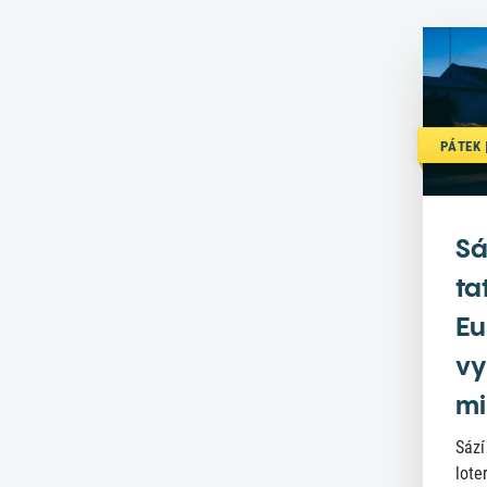
PÁTEK |
Sá
ta
Eu
vy
mi
Sází
lote