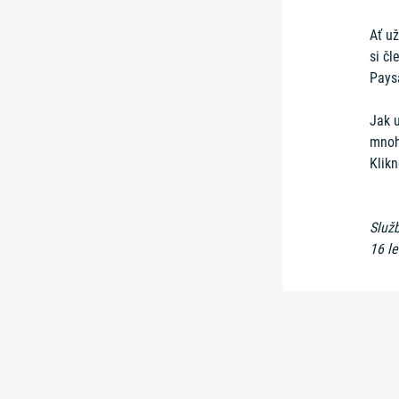
Ať už
si čl
Pays
Jak 
mnoho
Klikn
Služ
16 le