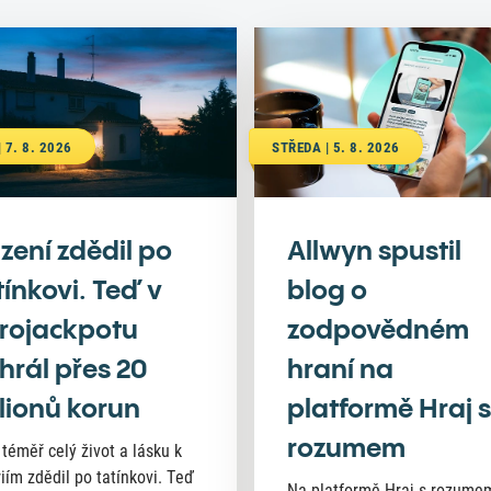
 7. 8. 2026
STŘEDA | 5. 8. 2026
zení zdědil po
Allwyn spustil
tínkovi. Teď v
blog o
rojackpotu
zodpovědném
hrál přes 20
hraní na
lionů korun
platformě Hraj s
rozumem
 téměř celý život a lásku k
riím zdědil po tatínkovi. Teď
Na platformě Hraj s rozume