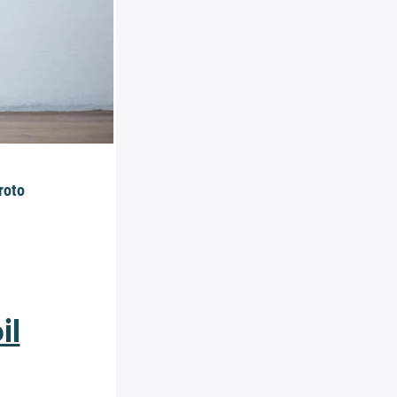
roto
il