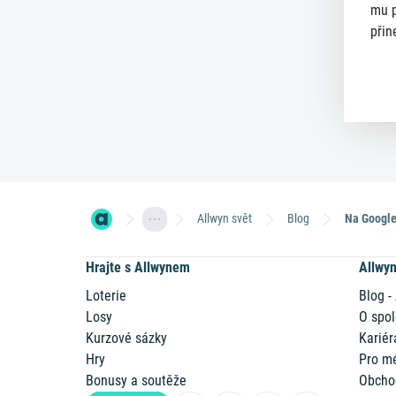
mu p
přin
Allwyn svět
Blog
Hrajte s Allwynem
Allwy
Loterie
Blog -
Losy
O spol
Kurzové sázky
Kariér
Hry
Pro m
Bonusy a soutěže
Obcho