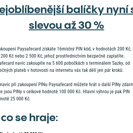
ejoblíbenější balíčky nyní 
slevou až 30 %
akoupení Paysafecard získáte 16místný PIN kód, v hodnotách 200 Kč,
 200 Kč nebo 2 500 Kč, jehož prostřednictvím bezpečně zaplatíte.
afecard navíc zakoupíte na 5 600 pobočkách s terminálem Sazky, od
čných plateb v hotovosti na internetu vás tak dělí jen pár kroků.
 navíc při zakoupení PINu Paysafecard můžete hrát o další PINy zdar
ře jsou PINy v celkové hodnotě 100 000 Kč. Hlavní výhrou je pak PIN
dnotě 25 000 Kč.
co se hraje: