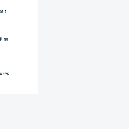
atit
ít na
arším