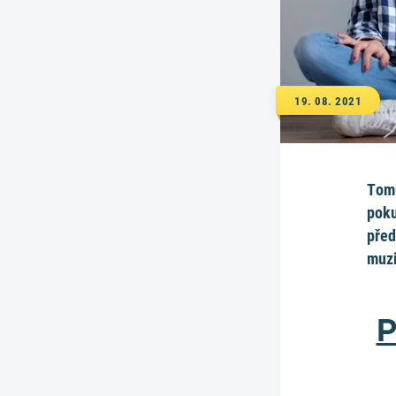
19. 08. 2021
Tomu
poku
před
muzi
P