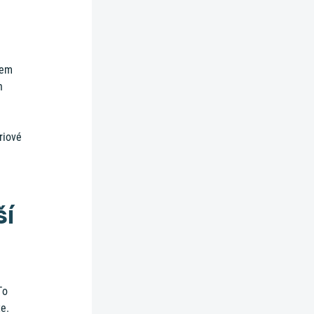
lem
n
riové
ší
To
e.