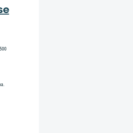
se
 500
ma.