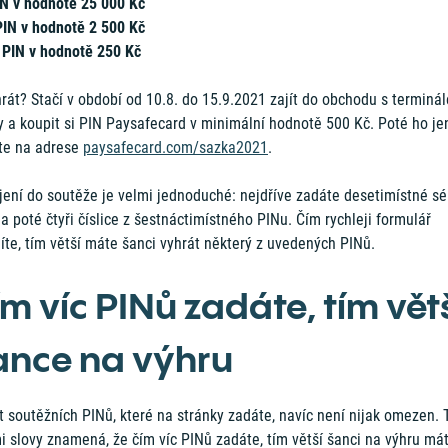
IN v hodnotě 25 000 Kč
PIN v hodnotě 2 500 Kč
 PIN v hodnotě 250 Kč
rát? Stačí v období od 10.8. do 15.9.2021 zajít do obchodu s terminá
y a koupit si PIN Paysafecard v minimální hodnotě 500 Kč. Poté ho je
te na adrese
paysafecard.com/sazka2021
.
jení do soutěže je velmi jednoduché: nejdříve zadáte desetimístné sé
 a poté čtyři číslice z šestnáctimístného PINu. Čím rychleji formulář
íte, tím větší máte šanci vyhrát některý z uvedených PINů.
ím víc PINů zadáte, tím vět
ance na výhru
 soutěžních PINů, které na stránky zadáte, navíc není nijak omezen. 
i slovy znamená, že čím víc PINů zadáte, tím větší šanci na výhru mát