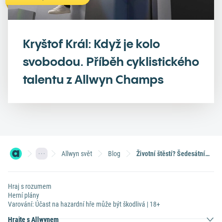
Kryštof Král: Když je kolo
svobodou. Příběh cyklistického
talentu z Allwyn Champs
Allwyn svět
Blog
Životní štěstí? Šedesátník vyhrál v loterii už podruhé, Sportka mu tentokrát nadělila 1,5 milionu
Hraj s rozumem
Herní plány
Varování: Účast na hazardní hře může být škodlivá | 18+
Hrajte s Allwynem