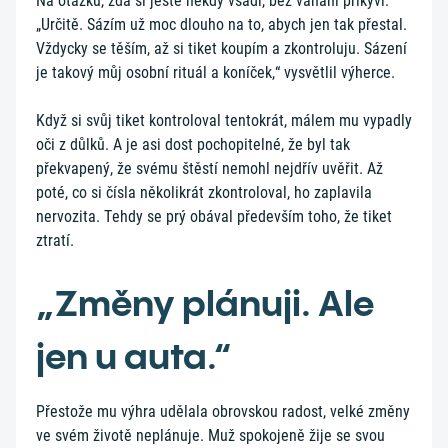
Na otázku, zda si ještě někdy vsadí, bez váhání přikývl.
„Určitě. Sázím už moc dlouho na to, abych jen tak přestal.
Vždycky se těším, až si tiket koupím a zkontroluju. Sázení
je takový můj osobní rituál a koníček,“ vysvětlil výherce.
Když si svůj tiket kontroloval tentokrát, málem mu vypadly
oči z důlků. A je asi dost pochopitelné, že byl tak
překvapený, že svému štěstí nemohl nejdřív uvěřit. Až
poté, co si čísla několikrát zkontroloval, ho zaplavila
nervozita. Tehdy se prý obával především toho, že tiket
ztratí.
„Změny plánuji. Ale
jen u auta.“
Přestože mu výhra udělala obrovskou radost, velké změny
ve svém životě neplánuje. Muž spokojeně žije se svou