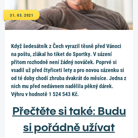
31. 03. 2021
Když šedesátník z Čech vyrazil těsně před Vánoci
na poštu, zlákal ho tiket do Sportky. V sázení
přitom rozhodně není žádný nováček. Poprvé si
vsadil už před čtyřiceti lety a pro novou sázenku si
od té doby chodí zhruba dvakrát do měsíce. Jedna z
nich mu před nedávnem nadělila pěkný dárek.
Výhru v hodnotě 1 524 543 Kč.
Přečtěte si také: Budu
si pořádně užívat