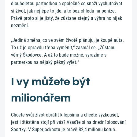
dlouholetou partnerkou a společně se snaží vychutnávat
si život, jak nejlépe to jde, a to bez ohledu na peníze.
Právě proto si je jistý, že zůstane stejný a výhra ho nijak
nezmění.
„Jediná změna, co ve svém životě plánuju, je koupě auta.
To už je opravdu třeba vyměnit,“ zasmál se. „Zůstanu
věrný Škodovce. A až to bude možné, vyrazíme s
partnerkou na nějaký pěkný výlet.“
I vy můžete být
milionářem
Chcete svůj život obrátit k lepšímu a chcete vyzkoušet,
jestli štěstěna stojí při vás? Vsaďte si na dnešní slosování
Sportky. V Superjackpotu je právě 82,4 milionu korun.