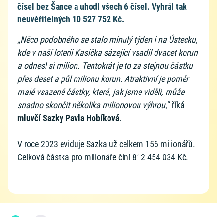
čísel bez Šance a uhodl všech 6 čísel. Vyhrál tak
neuvěřitelných 10 527 752 Kč.
„
Něco podobného se stalo minulý týden i na Ústecku,
kde v naší loterii Kasička sázející vsadil dvacet korun
a odnesl si milion. Tentokrát je to za stejnou částku
přes deset a půl milionu korun. Atraktivní je poměr
malé vsazené částky, která, jak jsme viděli, může
snadno skončit několika milionovou výhrou
,“ říká
mluvčí Sazky Pavla Hobíková
.
V roce 2023 eviduje Sazka už celkem 156 milionářů.
Celková částka pro milionáře činí 812 454 034 Kč.