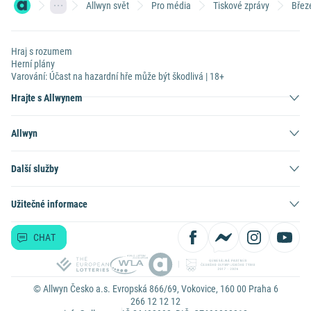
Allwyn svět
Pro média
Tiskové zprávy
Břez
Hraj s rozumem
Herní plány
Varování: Účast na hazardní hře může být škodlivá | 18+
Hrajte s Allwynem
Allwyn
Další služby
Užitečné informace
CHAT
© Allwyn Česko a.s. Evropská 866/69, Vokovice, 160 00 Praha 6
266 12 12 12