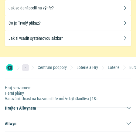
Jak se daní podíl na výhře?
Co je Trvalý příkaz?
Jak si vsadit systémovou sázku?
Centrum podpory
Loterie a Hry
Loterie
Eur
Hraj s rozumem
Herní plány
Varování: Účast na hazardní hře může být škodlivá | 18+
Hrajte s Allwynem
Allwyn