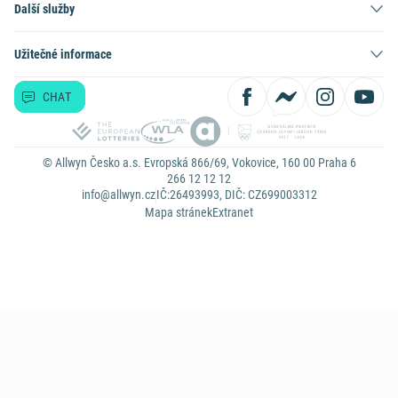
Další služby
Užitečné informace
CHAT
© Allwyn Česko a.s. Evropská 866/69, Vokovice, 160 00 Praha 6
266 12 12 12
info@allwyn.cz
IČ:26493993, DIČ: CZ699003312
Mapa stránek
Extranet