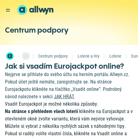
Centrum podpory
Centrum podpory
Loterie a Hry
Loterie
Eur
Jak si vsadím Eurojackpot online?
Nejprve se přihlate do svého účtu na herním portálu Allwyn.cz.
Pokud účet ještě nemáte, zaregistrujte se. Na stránce
Eurojackpotu klikněte na tlačítko „Vsadit online”. Podrobný
návod naleznete v sekci
JAK HRÁT
.
Vsadit Eurojackpot je možné několika způsoby.
Na stránce s
přehledem všech loterií
klikněte na Eurojackpot a v
otevřeném okně zvolte variantu, která vám nejvíce vyhovuje.
Můžete si vybrat z několika rychlých sázek s náhodnými tipy.
Pokud si raději volíte vlastní čísla, klikněte na Vsadit online a