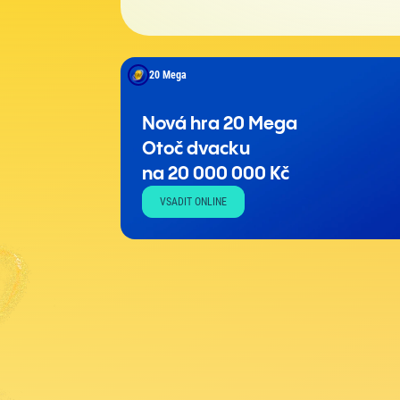
20 Mega
Nová hra 20 Mega
Otoč dvacku
na 20 000 000 Kč
VSADIT ONLINE