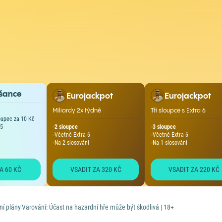
 šance
Eurojackpot
Eurojackpot
Miliardy 2x týdně
Tři sloupce s Extra 6
oupec za 10 Kč
 5
2 sloupce
3 sloupce
Včetně Extra 6
Včetně Extra 6
Na 2 slosování
Na 1 slosování
A 60 KČ
VSADIT ZA 320 KČ
VSADIT ZA 220 KČ
ní plány
Varování: Účast na hazardní hře může být škodlivá | 18+