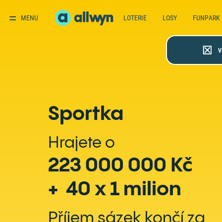
MENU
LOTERIE
LOSY
FUNPARK
Sportka
Hrajete o
223 000 000 Kč
+ 40 x 1 milion
Příjem sázek končí za