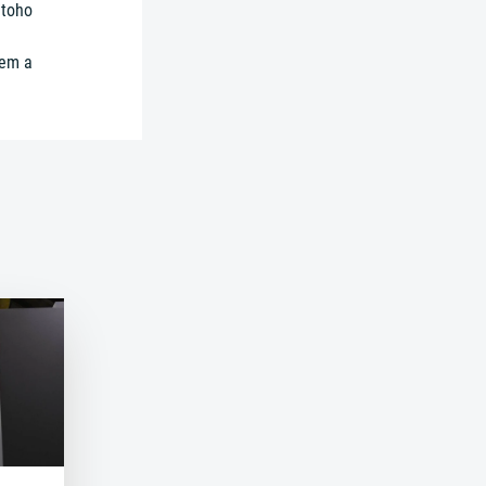
 toho
řem a