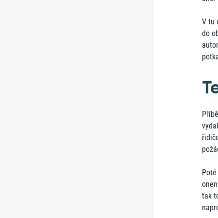
V tu 
do ob
autom
potka
T
Příbě
vydal
řidič
požád
Poté 
onen 
tak t
napro