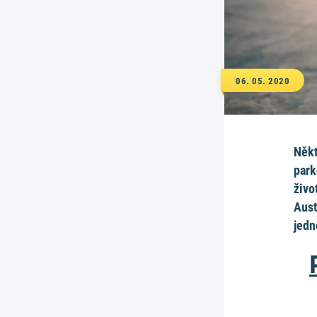
06. 05. 2020
Někt
park
živo
Aust
jedn