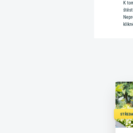
K tom
štěst
Nepro
klikn
STŘEDA