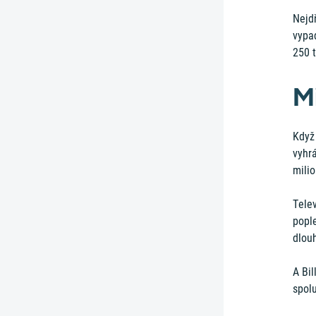
Nejdř
vypad
250 t
M
Když 
vyhrá
milio
Telev
pople
dlou
A Bil
spolu