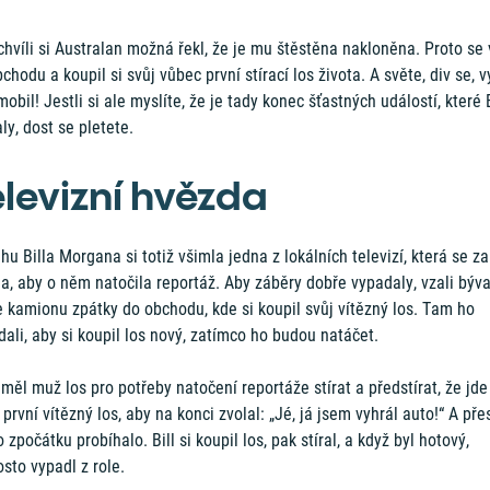
chvíli si Australan možná řekl, že je mu štěstěna nakloněna. Proto se 
chodu a koupil si svůj vůbec první stírací los života. A světe, div se, v
obil! Jestli si ale myslíte, že je tady konec šťastných událostí, které 
ly, dost se pletete.
elevizní hvězda
hu Billa Morgana si totiž všimla jedna z lokálních televizí, která se z
a, aby o něm natočila reportáž. Aby záběry dobře vypadaly, vzali býv
e kamionu zpátky do obchodu, kde si koupil svůj vítězný los. Tam ho
ali, aby si koupil los nový, zatímco ho budou natáčet.
měl muž los pro potřeby natočení reportáže stírat a předstírat, že jde
první vítězný los, aby na konci zvolal: „Jé, já jsem vyhrál auto!“ A př
o zpočátku probíhalo. Bill si koupil los, pak stíral, a když byl hotový,
sto vypadl z role.