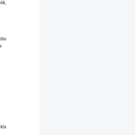
lék,
.
dobu
v
ekla