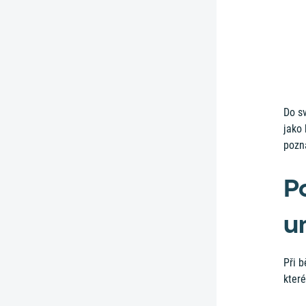
Do sv
jako
pozn
P
u
Při 
které