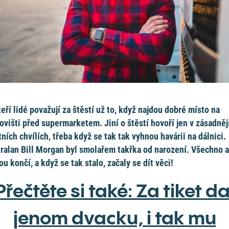
eří lidé považují za štěstí už to, když najdou dobré místo na
ovišti před supermarketem. Jiní o štěstí hovoří jen v zásadněj
tních chvílích, třeba když se tak tak vyhnou havárii na dálnici.
ralan Bill Morgan byl smolařem takřka od narození. Všechno a
ou končí, a když se tak stalo, začaly se dít věci!
Přečtěte si také: Za tiket da
jenom dvacku, i tak mu