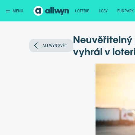
MENU
LOTERIE
LOSY
FUNPARK
Neuvěřitelný 
ALLWYN SVĚT
vyhrál v lote