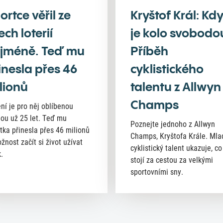
ortce věřil ze
Kryštof Král: Kd
ech loterií
je kolo svobodo
jméně. Teď mu
Příběh
inesla přes 46
cyklistického
lionů
talentu z Allwyn
Champs
ní je pro něj oblíbenou
nou už 25 let. Teď mu
Poznejte jednoho z Allwyn
tka přinesla přes 46 milionů
Champs, Kryštofa Krále. Mla
žnost začít si život užívat
cyklistický talent ukazuje, co
.
stojí za cestou za velkými
sportovními sny.