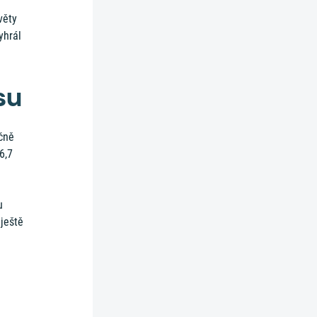
věty
yhrál
su
ečně
6,7
u
 ještě