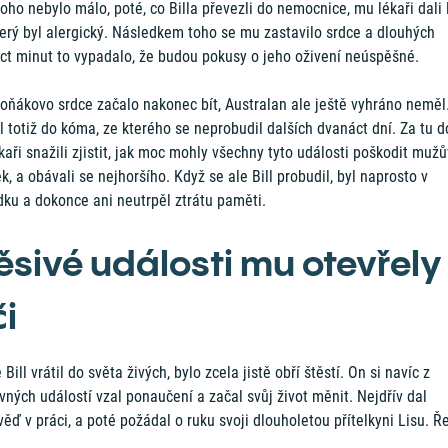
oho nebylo málo, poté, co Billa převezli do nemocnice, mu lékaři dali 
erý byl alergický. Následkem toho se mu zastavilo srdce a dlouhých
áct minut to vypadalo, že budou pokusy o jeho oživení neúspěšné.
oňákovo srdce začalo nakonec bít, Australan ale ještě vyhráno neměl
 totiž do kóma, ze kterého se neprobudil dalších dvanáct dní. Za tu 
kaři snažili zjistit, jak moc mohly všechny tyto události poškodit mužů
, a obávali se nejhoršího. Když se ale Bill probudil, byl naprosto v
dku a dokonce ani neutrpěl ztrátu paměti.
ěsivé události mu otevřely
či
 Bill vrátil do světa živých, bylo zcela jistě obří štěstí. On si navíc z
ných událostí vzal ponaučení a začal svůj život měnit. Nejdřív dal
ěď v práci, a poté požádal o ruku svoji dlouholetou přítelkyni Lisu. Ř