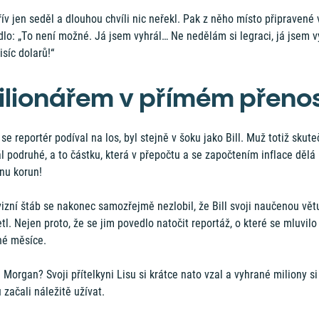
ív jen seděl a dlouhou chvíli nic neřekl. Pak z něho místo připravené 
lo: „To není možné. Já jsem vyhrál… Ne nedělám si legraci, já jsem v
isíc dolarů!“
ilionářem v přímém přeno
se reportér podíval na los, byl stejně v šoku jako Bill. Muž totiž skut
l podruhé, a to částku, která v přepočtu a se započtením inflace dělá 
nu korun!
izní štáb se nakonec samozřejmě nezlobil, že Bill svoji naučenou vět
tl. Nejen proto, že se jim povedlo natočit reportáž, o které se mluvilo
hé měsíce.
l Morgan? Svoji přítelkyni Lisu si krátce nato vzal a vyhrané miliony si
 začali náležitě užívat.