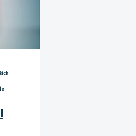
ších
le
l