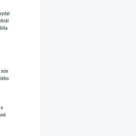
vydal
yhrál
Billa
a ním
alého
 o
esně