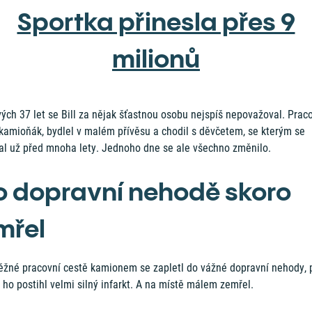
Sportka přinesla přes 9
milionů
ých 37 let se Bill za nějak šťastnou osobu nejspíš nepovažoval. Prac
 kamioňák, bydlel v malém přívěsu a chodil s děvčetem, se kterým se
al už před mnoha lety. Jednoho dne se ale všechno změnilo.
o dopravní nehodě skoro
mřel
běžné pracovní cestě kamionem se zapletl do vážné dopravní nehody, p
 ho postihl velmi silný infarkt. A na místě málem zemřel.