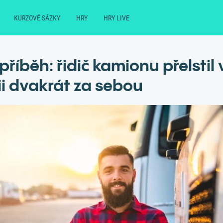
KURZOVÉ SÁZKY
HRY
HRY LIVE
příběh: řidič kamionu přelstil 
rii dvakrát za sebou