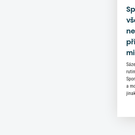
Sp
vš
ne
př
mi
Sáze
ruti
Spor
a mo
jinak