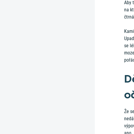
Aby t
na kt
čtrn
Kami
Upadl
se lé
mozek
pořá
D
o
Že se
nedáv
výpov
ano.