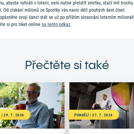
u, abyste vyhráli v loterii, není nutné přelstít smrtku, stačí mít trochu
í. Od získání milionů ze Sportky vás navíc dělí pouhých šest čísel.
pásněte svoji šanci stát se už po příštím slosování loterním milioná
ěte si pro tiket online
na tento odkaz
.
Přečtěte si také
 | 29. 7. 2026
PONDĚLÍ | 27. 7. 2026