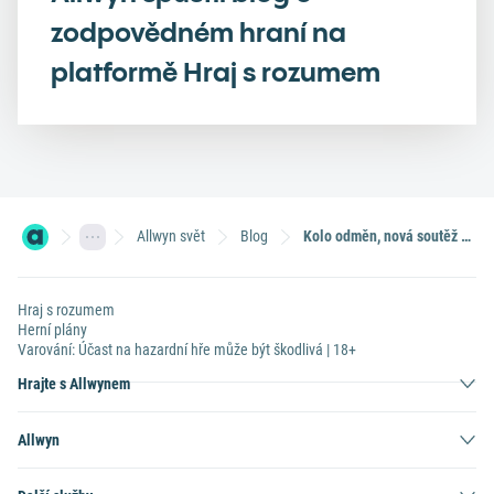
zodpovědném hraní na
platformě Hraj s rozumem
Allwyn svět
Blog
Kolo odměn, nová soutěž SAZKAmobilu je tady! Vyhrát můžete až tisícový kredit navíc
Hraj s rozumem
Herní plány
Varování: Účast na hazardní hře může být škodlivá | 18+
Hrajte s Allwynem
Allwyn