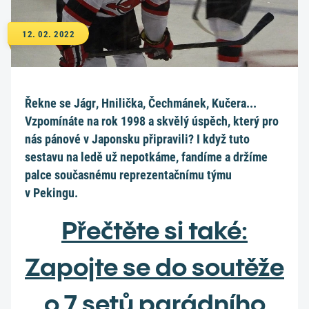
12. 02. 2022
Řekne se Jágr, Hnilička, Čechmánek, Kučera...
Vzpomínáte na rok 1998 a skvělý úspěch, který pro
nás pánové v Japonsku připravili? I když tuto
sestavu na ledě už nepotkáme, fandíme a držíme
palce současnému reprezentačnímu týmu
v Pekingu.
Přečtěte si také:
Zapojte se do soutěže
o 7 setů parádního