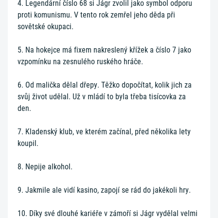
4. Legendární číslo 68 si Jágr zvolil jako symbol odporu
proti komunismu. V tento rok zemřel jeho děda při
sovětské okupaci.
5. Na hokejce má fixem nakreslený křížek a číslo 7 jako
vzpomínku na zesnulého ruského hráče.
6. Od malička dělal dřepy. Těžko dopočítat, kolik jich za
svůj život udělal. Už v mládí to byla třeba tisícovka za
den.
7. Kladenský klub, ve kterém začínal, před několika lety
koupil.
8. Nepije alkohol.
9. Jakmile ale vidí kasino, zapojí se rád do jakékoli hry.
10. Díky své dlouhé kariéře v zámoří si Jágr vydělal velmi